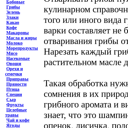
Бобовые
кулинарном справочн
Грибы
Зелень
того или иного вида 
Злаки
Какао
варки составляет не 
Кофе
Макароны
Масла и жиры
отваривания грибы от
Молоко
Морепродукты
Нарезать каждый гриб
Мясо
Насекомые
растительном масле д
Овощи
Орехи и
семечки
Приправы
Такая обработка нуж
Пряности
Птица
сомнения в их природ
Специи
Сыр
грибного аромата и в
Фрукты
Целебные
знает, что это шампи
травы
Чай и кофе
опенок, лисичка, под
Ягоды