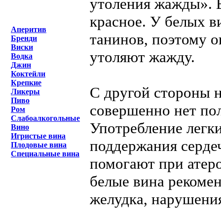
утоления жажды». Б
красное. У белых 
Аперитив
танинов, поэтому о
Бренди
Виски
утоляют жажду.
Водка
Джин
Коктейли
Крепкие
С другой стороны не
Ликеры
Пиво
совершенно нет пол
Ром
Слабоалкогольные
Употребление легки
Вино
Игристые вина
поддержания серде
Плодовые вина
Специальные вина
помогают при атеро
белые вина рекоме
желудка, нарушени