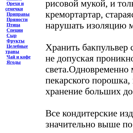
рисовой мукой, и тол
Орехи и
семечки
кремортартар, старая
Приправы
Пряности
нарушать изоляцию 
Птица
Специи
Сыр
Фрукты
Хранить бакпульвер 
Целебные
травы
не допуская проникно
Чай и кофе
Ягоды
света.Одновременно 
пекарского порошка, 
хранение больших доз
Все кондитерские из
значительно выше по 