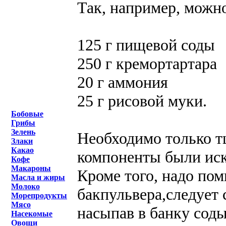
Так, например, можн
125 г пищевой соды
250 г кремортартара
20 г аммония
25 г рисовой муки.
Бобовые
Грибы
Зелень
Необходимо только т
Злаки
Какао
компоненты были иск
Кофе
Макароны
Кроме того, надо по
Масла и жиры
Молоко
бакпульвера,следует
Морепродукты
Мясо
насыпав в банку соды
Насекомые
Овощи