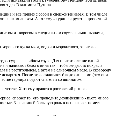
 если приезжали гости к губернатору Немцову, всегда звали
товит для Владимира Путина.
цина и все привез с собой в спецконтейнерах. В том числе
ухи на шампанском. А тот ему - куриный рулет в прозрачной
пинатом и творогом в специальном соусе с шампиньонами,
 хорошего куска мяса, водки и мороженого, залитого
до - судака в грибном соусе. Для приготовление одной
на и наливают белого вина так, чтобы жидкость покрыла
ала на растительном, а затем на сливочном масле. В сковороду
 испарится. После этого заливают блюдо сливками (чем они
ачестве гарнира подают спагетти со шпинатом.
 качестве. Хотя ему нравится ростовский рынок.
аверное, спасает то, что проводите дезинфекцию - пьете много
 чистые. За границей большую роль в цене играет пометка