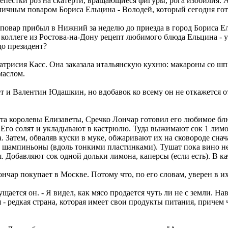
епестки роз на скатерти, вращающиеся фигуры, рога изобилия. А
 личным поваром Бориса Ельцина - Володей, который сегодня го
повар прибыл в Нижний за неделю до приезда в город Бориса Ель
л коллеге из Ростова-на-Дону рецепт любимого блюда Ельцина - 
до президент?
атрисия Касс. Она заказала итальянскую кухню: макароны со ш
маслом.
 и Валентин Юдашкин, но вдобавок ко всему он не откажется от
та королевы Елизаветы, Сречко Лончар готовил его любимое блю
 Его солят и укладывают в кастрюлю. Туда выжимают сок 1 лимо
 Затем, обваляв куски в муке, обжаривают их на сковороде снач
е шампиньоны (вдоль тонкими пластинками). Тушат пока вино не
я. Добавляют сок одной дольки лимона, каперсы (если есть). В к
чар покупает в Москве. Потому что, по его словам, уверен в их
мущается он. - Я видел, как мясо продается чуть ли не с земли. Н
я - редкая страна, которая имеет свои продукты питания, причем