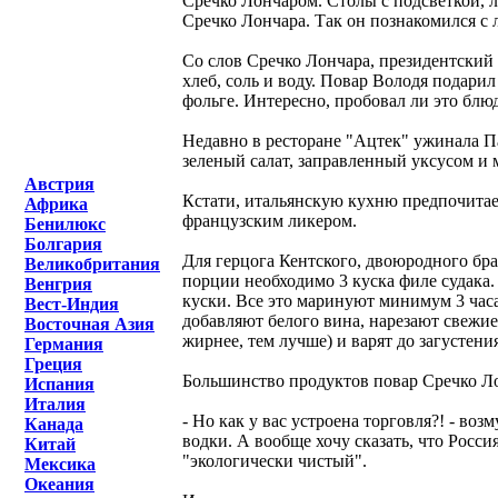
Сречко Лончаром. Столы с подсветкой, л
Сречко Лончара. Так он познакомился с
Со слов Сречко Лончара, президентский 
хлеб, соль и воду. Повар Володя подари
фольге. Интересно, пробовал ли это блю
Недавно в ресторане "Ацтек" ужинала П
зеленый салат, заправленный уксусом и 
Австрия
Кстати, итальянскую кухню предпочитает
Африка
французским ликером.
Бенилюкс
Болгария
Для герцога Кентского, двоюродного бра
Великобритания
порции необходимо 3 куска филе судака.
Венгрия
куски. Все это маринуют минимум 3 часа.
Вест-Индия
добавляют белого вина, нарезают свежи
Восточная Азия
жирнее, тем лучше) и варят до загустени
Германия
Греция
Большинство продуктов повар Сречко Лон
Испания
Италия
- Но как у вас устроена торговля?! - воз
Канада
водки. А вообще хочу сказать, что Росси
Китай
"экологически чистый".
Мексика
Океания