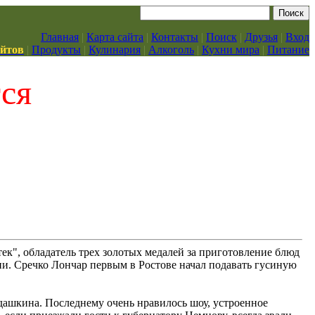
Главная
|
Карта сайта
|
Контакты
|
Поиск
|
Друзья
|
Вход
айтов
|
Продукты
|
Кулинария
|
Алкоголь
|
Кухни мира
|
Питание
тся
ек", обладатель трех золотых медалей за приготовление блюд
ни. Сречко Лончар первым в Ростове начал подавать гусиную
ашкина. Последнему очень нравилось шоу, устроенное