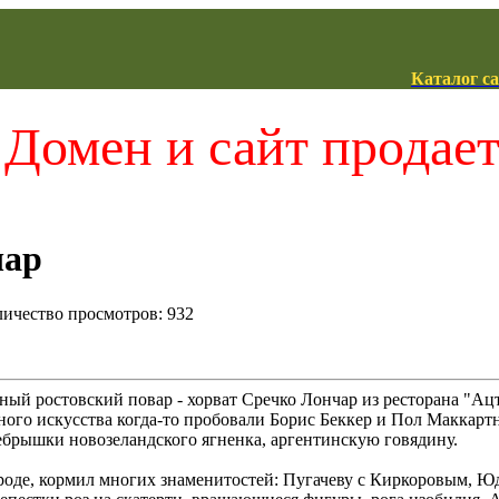
Каталог с
Домен и сайт продае
чар
оличество просмотров: 932
ый ростовский повар - хорват Сречко Лончар из ресторана "Ацт
ного искусства когда-то пробовали Борис Беккер и Пол Маккарт
ебрышки новозеландского ягненка, аргентинскую говядину.
оде, кормил многих знаменитостей: Пугачеву с Киркоровым, Юд