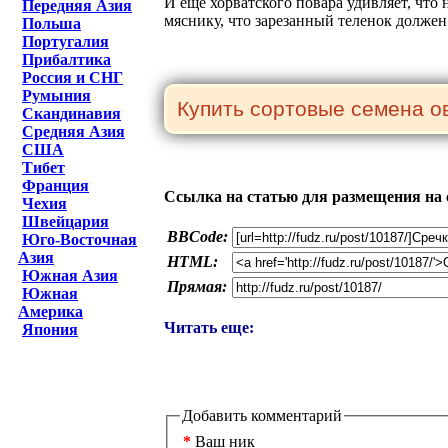
И еще хорватского повара удивляет, что 
Передняя Азия
мяснику, что зарезанный теленок должен 
Польша
Португалия
Прибалтика
Россия и СНГ
Румыния
Скандинавия
Средняя Азия
США
Тибет
Франция
Ссылка на статью для размещения на 
Чехия
Швейцария
BBCode:
Юго-Восточная
Азия
HTML:
Южная Азия
Прямая:
Южная
Америка
Читать еще:
Япония
Добавить комментарий
*
Ваш ник