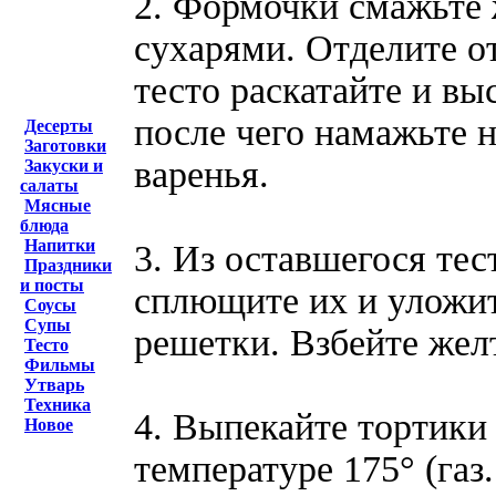
2. Формочки смажьте
сухарями. Отделите от
тесто раскатайте и вы
после чего намажьте 
Десерты
Заготовки
варенья.
Закуски и
салаты
Мясные
блюда
Напитки
3. Из оставшегося те
Праздники
и посты
сплющите их и уложит
Соусы
Супы
решетки. Взбейте желт
Тесто
Фильмы
Утварь
Техника
4. Выпекайте тортики
Новое
температуре 175° (газ.