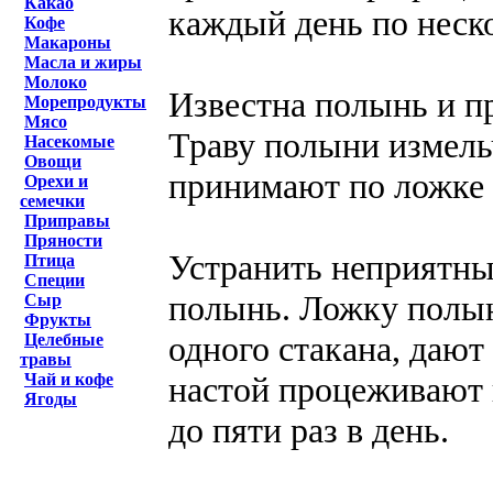
Какао
каждый день по неско
Кофе
Макароны
Масла и жиры
Молоко
Известна полынь и п
Морепродукты
Мясо
Траву полыни измельч
Насекомые
Овощи
принимают по ложке 
Орехи и
семечки
Приправы
Пряности
Устранить неприятны
Птица
Специи
полынь. Ложку полын
Сыр
Фрукты
одного стакана, дают 
Целебные
травы
настой процеживают 
Чай и кофе
Ягоды
до пяти раз в день.