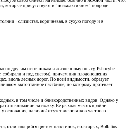
Psilocybe слабо синеют на изломе, обычно в ножной части, что,
ми, которые присутствуют в "психоактивном" подроде
оянии - слизистая, коричневая, в сухую погоду и в
гласно другим источникам и жизненному опыту, Psilocybe
ят, собирали и под снегом), причем пик плодоношения
щах, вдоль лесных дорог. По всей видимости, образует
е слишком вытоптанное пастбище, по которому протекает
ходных, в том числе и близкородственных видов. Однако у
братить внимание на ножку. Ее рыхлая мякоть крайне
 у основания, наличие/отсутствие остатков частного
era, отличающийся цветом пластинок, во-вторых, Bolbitius