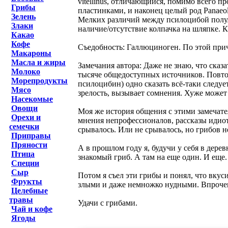
vitellinus, отличающийся, помимо всего 
Грибы
пластинками, и наконец целый род Panaeolus
Зелень
Мелких различий между псилоцибой полул
Злаки
наличие/отсутствие колпачка на шляпке. К
Какао
Кофе
Съедобность: Галлюциноген. По этой при
Макароны
Масла и жиры
Замечания автора: Даже не знаю, что ск
Молоко
тысяче общедоступных источников. Повторя
Морепродукты
псилоцибин) одно сказать всё-таки следуе
Мясо
зрелость, вызывает сомнения. Хуже может
Насекомые
Овощи
Моя же история общения с этими замечате
Орехи и
мнения непрофессионалов, рассказы идиот
семечки
срывалось. Или не срывалось, но грибов н
Приправы
Пряности
А в прошлом году я, будучи у себя в дерев
Птица
знакомый гриб. А там на еще один. И еще.
Специи
Сыр
Потом я съел эти грибы и понял, что вкуси
Фрукты
злыми и даже немножко нудными. Впрочем
Целебные
травы
Удачи с грибами.
Чай и кофе
Ягоды