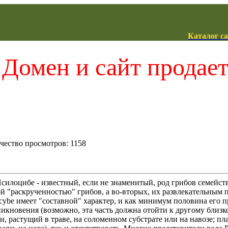
Каталог с
Домен и сайт продае
ичество просмотров: 1158
Псилоцибе - известный, если не знаменитый, род грибов семейств
ой "раскрученностью" грибов, а во-вторых, их развлекательным
ocybe имеет "составной" характер, и как минимум половина его 
икновения (возможно, эта часть должна отойти к другому близко
, растущий в траве, на соломенном субстрате или на навозе; пл