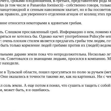
прочего, сроками плодоношения, в-третьих, представителей род
 (в том числе и Panaeolus foenisecii) - собственно говоря, только
анцетовидной и сенным навозником хватает, но я бы посоветов
ак правило, для уверенного отделения агнцов от козлищ этих пр
чине относится некоторыми к ядовитым грибам.
азать. Слишком прославленный гриб. Информацию о нем, помимо
ться не хотелось бы. Однако насчет употребления Psilocybe semi
т: очень плохим стилем является предлагать грибы тем людям, г
 быть только кормление людей грибами против их (людей) ведом
льными дарами земли пока что непродолжительна. Несколько ле
ов. Советовался со знающими людьми, просился в компанию. Ме
е находили.
не в Тульской области, пошел прогуляться по полю за ручьем (ме
 Они оказались в точности такими же, как на картинках. Ни с че
л соль земли. А еще потом я понял, что сушить и тащить с собой 
, может быть, я и ошибаюсь.