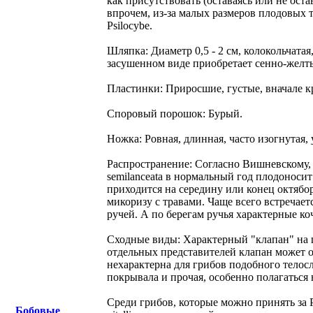
как присутствовать (оставаясь или не оста
впрочем, из-за малых размеров плодовых 
Psilocybe.
Шляпка: Диаметр 0,5 - 2 см, колокольчата
засушенном виде приобретает сенно-желт
Пластинки: Приросшие, густые, вначале к
Споровый порошок: Бурый.
Ножка: Ровная, длинная, часто изогнутая,
Распространение: Согласно Вишневскому, P
semilanceata в нормальный год плодоносит
приходится на середину или конец октяборя
микоризу с травами. Чаще всего встречает
ручей. А по берегам ручья характерные коч
Сходные виды: Характерный "клапан" на шл
отдельных представителей клапан может от
нехарактерна для грибов подобного телосл
покрывала и прочая, особенно полагаться 
Среди грибов, которые можно принять за Ps
Бобовые