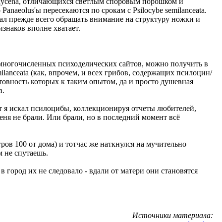
а Mycena, отличающихся светлым споровым порошком и
 Panaeolus'ы пересекаются по срокам с Psilocybe semilanceata.
ал прежде всего обращать внимание на структуру ножки и
изнаков вполне хватает.
 многочисленных психоделических сайтов, можно получить в
lanceata (как, впрочем, и всех грибов, содержащих псилоцин/
отовность которых к таким опытом, да и просто душевная
а.
т я искал псилоцибы, коллекционируя отчеты любителей,
ня не брали. Или брали, но в последний момент всё
тров 100 от дома) и тотчас же наткнулся на мучительно
м не спутаешь.
в город их не следовало - вдали от матери они становятся
Источники материала: