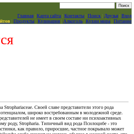
Главная
|
Карта сайта
|
Контакты
|
Поиск
|
Друзья
|
Вход
айтов
|
Продукты
|
Кулинария
|
Алкоголь
|
Кухни мира
|
Питание
тся
а Strophariaceae. Своей славе представители этого рода
 потенциалом, широко востребованным в молодежной среде.
представителей не имеет в своем составе ни психоактивных
му роду, Stropharia. Типичный вид рода Псилоцибе - это
астинки, как правило, приросшие, частное покрывало может