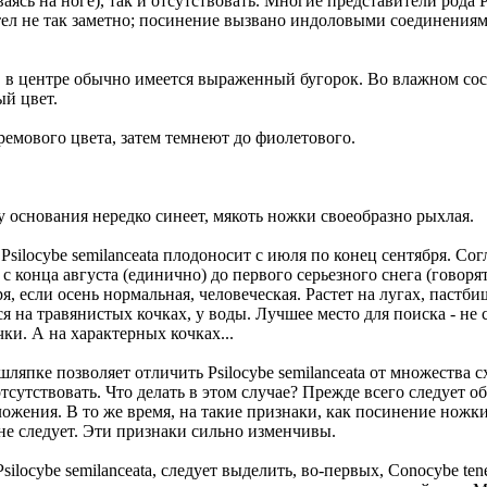
ваясь на ноге), так и отсутствовать. Многие представители рода 
тел не так заметно; посинение вызвано индоловыми соединения
я, в центре обычно имеется выраженный бугорок. Во влажном сост
ый цвет.
ремового цвета, затем темнеют до фиолетового.
 у основания нередко синеет, мякоть ножки своеобразно рыхлая.
silocybe semilanceata плодоносит с июля по конец сентября. Со
 с конца августа (единично) до первого серьезного снега (говор
, если осень нормальная, человеческая. Растет на лугах, пастби
ся на травянистых кочках, у воды. Лучшее место для поиска - н
ки. А на характерных кочках...
япке позволяет отличить Psilocybe semilanceata от множества с
сутствовать. Что делать в этом случае? Прежде всего следует о
ожения. В то же время, на такие признаки, как посинение ножки
не следует. Эти признаки сильно изменчивы.
ilocybe semilanceata, следует выделить, во-первых, Conocybe ten