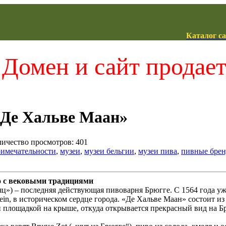
Каталог с
Домен и сайт продае
Де Хальве Маан»
оличество просмотров: 401
римечательности
,
музеи
,
музеи бельгии
,
музеи пива
,
пивные бре
о с вековыми традициями
ц») – последняя действующая пивоварня Брюгге. С 1564 года уж
ein, в историческом сердце города. «Де Хальве Маан» состоит из
 площадкой на крыше, откуда открывается прекрасный вид на Б