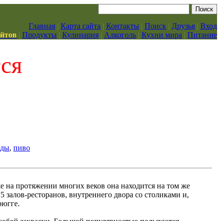
Главная
|
Карта сайта
|
Контакты
|
Поиск
|
Друзья
|
Вход
айтов
|
Продукты
|
Кулинария
|
Алкоголь
|
Кухни мира
|
Питание
тся
нды
,
пиво
е на протяжении многих веков она находится на том же
 5 залов-ресторанов, внутреннего двора со столиками и,
рюгге.