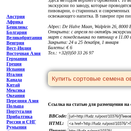
Здесь методом верхнего брожения с 16 ве
экскурсии по заводу, которые проводятс
пивоварни, о старинных и современных 
освежающего напитка. В таверне при пи
Австрия
Африка
Адрес: De Halve Maan, Walplein 26, 8000 
Бенилюкс
Открыта: с апреля по октябрь экскурсии 
Болгария
март с понедельника по пятницу в 11.00 и
Великобритания
Закрыта: 24 и 25 декабря, 1 января
Венгрия
Билеты: € 6
Вест-Индия
Тел.: +32(0)50 33 26 97
Восточная Азия
Германия
Греция
Испания
Италия
Канада
Китай
Мексика
Океания
Передняя Азия
Ссылка на статью для размещения на 
Польша
Португалия
BBCode:
Прибалтика
Россия и СНГ
HTML:
Румыния
Прямая: