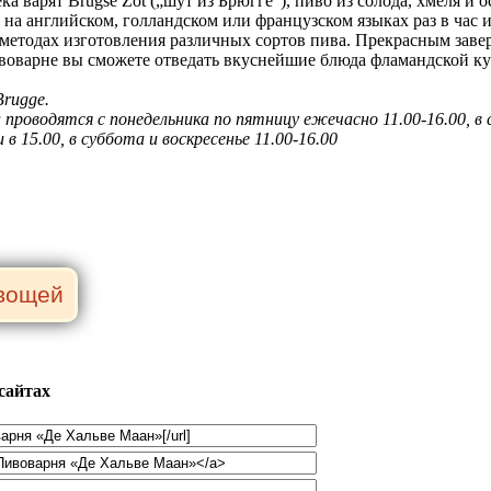
ка варят Brugse Zot („шут из Брюгге“), пиво из солода, хмеля 
я на английском, голландском или французском языках раз в час
методах изготовления различных сортов пива. Прекрасным заве
воварне вы сможете отведать вкуснейшие блюда фламандской ку
Brugge.
проводятся с понедельника по пятницу ежечасно 11.00-16.00, в су
 в 15.00, в суббота и воскресенье 11.00-16.00
сайтах