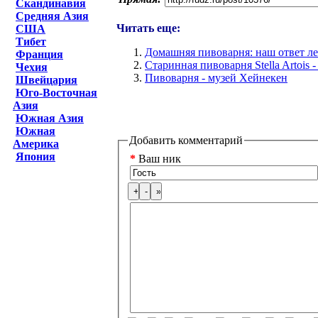
Скандинавия
Средняя Азия
Читать еще:
США
Тибет
Домашняя пивоварня: наш ответ л
Франция
Старинная пивоварня Stella Artois
Чехия
Пивоварня - музей Хейнекен
Швейцария
Юго-Восточная
Азия
Южная Азия
Южная
Добавить комментарий
Америка
Япония
*
Ваш ник