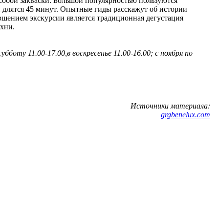
и особой закваски. Большой популярностью пользуются
 и длятся 45 минут. Опытные гиды расскажут об истории
ршением экскурсии является традиционная дегустация
хни.
бботу 11.00-17.00,в воскресенье 11.00-16.00; с ноября по
Источники материала:
grgbenelux.com