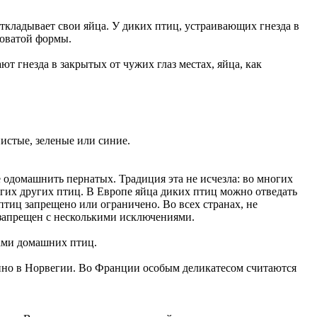
откладывает свои яйца. У диких птиц, устраивающих гнезда в
лговатой формы.
т гнезда в закрытых от чужих глаз местах, яйца, как
истые, зеленые или синие.
 одомашнить пернатых. Традиция эта не исчезла: во многих
многих других птиц. В Европе яйца диких птиц можно отведать
 птиц запрещено или ограничено. Во всех странах, не
 запрещен с несколькими исключениями.
ами домашних птиц.
нно в Норвегии. Во Франции особым деликатесом считаются