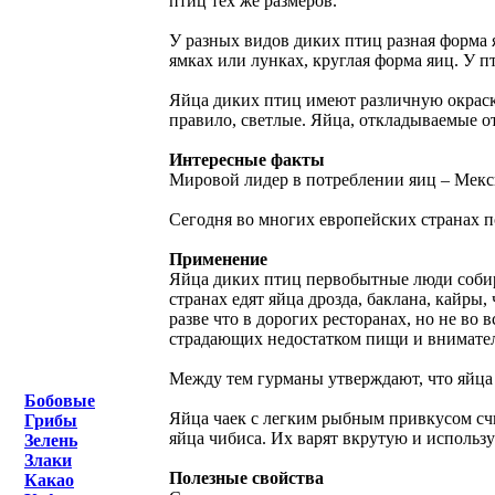
птиц тех же размеров.
У разных видов диких птиц разная форма 
ямках или лунках, круглая форма яиц. У п
Яйца диких птиц имеют различную окраску 
правило, светлые. Яйца, откладываемые о
Интересные факты
Мировой лидер в потреблении яиц – Мекси
Сегодня во многих европейских странах п
Применение
Яйца диких птиц первобытные люди собира
странах едят яйца дрозда, баклана, кайры
разве что в дорогих ресторанах, но не во
страдающих недостатком пищи и внимател
Между тем гурманы утверждают, что яйца
Бобовые
Яйца чаек с легким рыбным привкусом сч
Грибы
яйца чибиса. Их варят вкрутую и использую
Зелень
Злаки
Полезные свойства
Какао