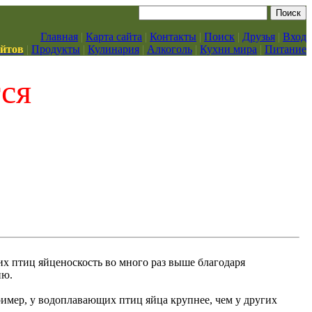
Главная
|
Карта сайта
|
Контакты
|
Поиск
|
Друзья
|
Вход
айтов
|
Продукты
|
Кулинария
|
Алкоголь
|
Кухни мира
|
Питание
тся
их птиц яйценоскость во много раз выше благодаря
ию.
пример, у водоплавающих птиц яйца крупнее, чем у других