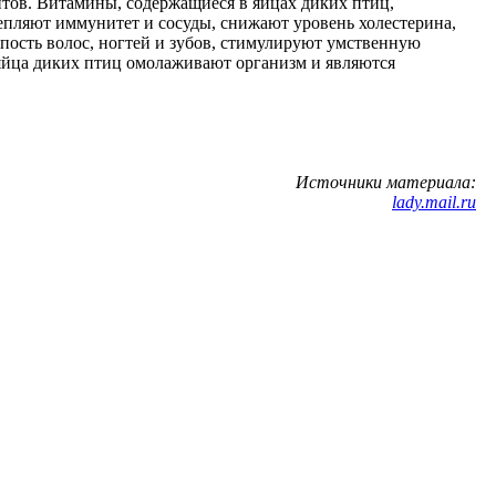
нтов. Витамины, содержащиеся в яйцах диких птиц,
епляют иммунитет и сосуды, снижают уровень холестерина,
пость волос, ногтей и зубов, стимулируют умственную
 яйца диких птиц омолаживают организм и являются
Источники материала:
lady.mail.ru