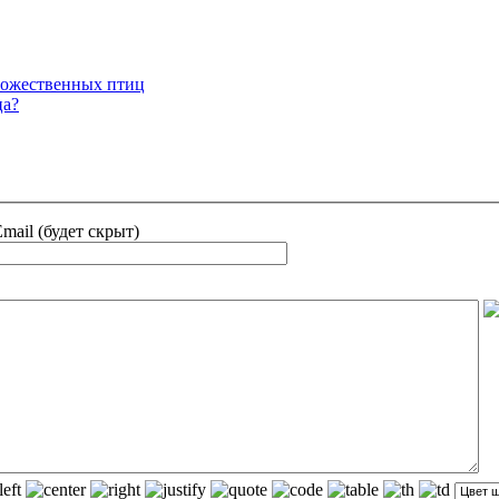
божественных птиц
ца?
mail (будет скрыт)