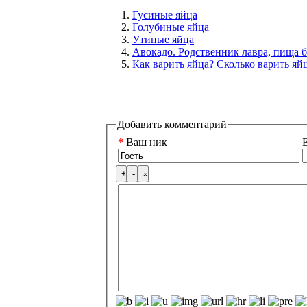
Гусиные яйца
Голубиные яйца
Утиные яйца
Авокадо. Родственник лавра, пища 
Как варить яйца? Сколько варить яй
Добавить комментарий
*
Ваш ник
E