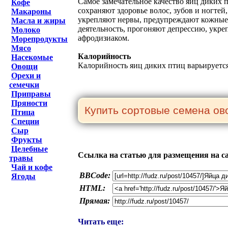
Самое замечательное качество яиц диких 
Кофе
сохраняют здоровье волос, зубов и ногте
Макароны
укрепляют нервы, предупреждают кожные 
Масла и жиры
деятельность, прогоняют депрессию, укре
Молоко
афродизиаком.
Морепродукты
Мясо
Калорийность
Насекомые
Калорийность яиц диких птиц варьируется 
Овощи
Орехи и
семечки
Приправы
Пряности
Птица
Специи
Сыр
Фрукты
Целебные
Ссылка на статью для размещения на с
травы
Чай и кофе
BBCode:
Ягоды
HTML:
Прямая:
Читать еще: