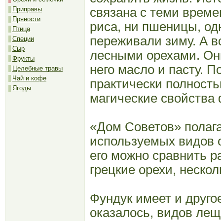
связана с теми време
Приправы
Пряности
риса, ни пшеницы, од
Птица
переживали зиму. А в
Специи
Сыр
лесными орехами. Он
Фрукты
него масло и пасту. П
Целебные травы
Чай и кофе
практически полност
Ягоды
магические свойства 
«Дом Советов» полага
используемых видов о
его можно сравнить р
грецкие орехи, неско
Фундук имеет и друго
оказалось, видов лещ