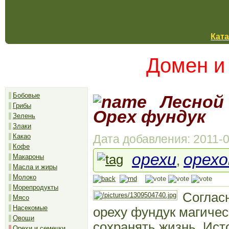
Ката
Домен и
Бобовые
Лесной 
Грибы
Орех фундук
Зелень
Злаки
Дата добавления: 2011-0
Какао
Кофе
орехи
орех
Макароны
,
Масла и жиры
Молоко
Морепродукты
Соглас
Мясо
Насекомые
ореху фундук магичес
Овощи
сохранять жизнь. Ист
Орехи и семечки