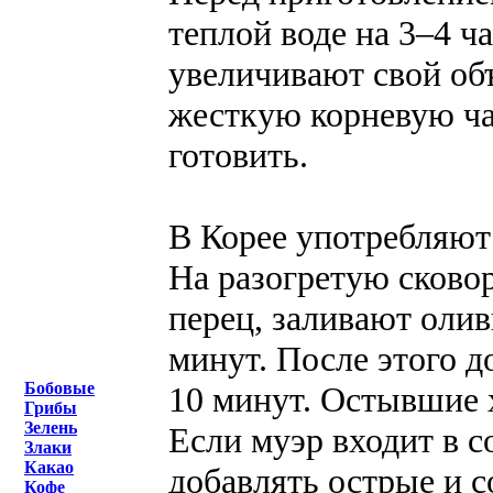
теплой воде на 3–4 ч
увеличивают свой объ
жесткую корневую час
готовить.
В Корее употребляют
На разогретую сково
перец, заливают оли
минут. После этого д
Бобовые
10 минут. Остывшие 
Грибы
Зелень
Если муэр входит в с
Злаки
Какао
добавлять острые и 
Кофе