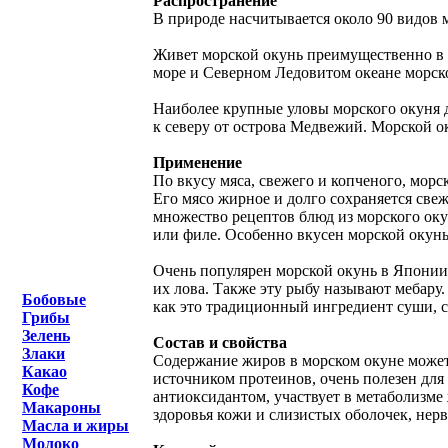
Распространение
В природе насчитывается около 90 видов м
Живет морской окунь преимущественно в х
море и Северном Ледовитом океане морско
Наиболее крупные уловы морского окуня 
к северу от острова Медвежий. Морской о
Применение
По вкусу мяса, свежего и копченого, мор
Его мясо жирное и долго сохраняется свеж
множество рецептов блюд из морского оку
или филе. Особенно вкусен морской окунь
Очень популярен морской окунь в Японии,
их лова. Также эту рыбу называют мебару.
Бобовые
как это традиционный ингредиент суши, 
Грибы
Зелень
Состав и свойства
Злаки
Содержание жиров в морском окуне может 
Какао
источником протеинов, очень полезен для
Кофе
антиоксидантом, участвует в метаболизме
Макароны
здоровья кожи и слизистых оболочек, нер
Масла и жиры
Молоко