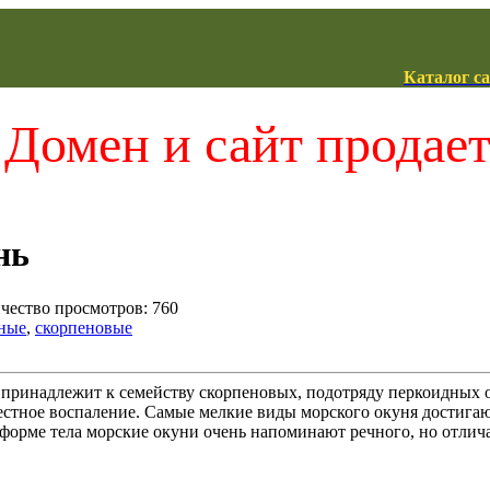
Каталог с
Домен и сайт продае
нь
ичество просмотров: 760
ные
,
скорпеновые
принадлежит к семейству скорпеновых, подотряду перкоидных о
стное воспаление. Самые мелкие виды морского окуня достигаю
о форме тела морские окуни очень напоминают речного, но отл