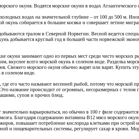
орского окуня. Водятся морские окуни в водах Атлантического о
олодных водах на значительной глубине – от 100 до 500 м. Иног
й окунь собирается в большие косяки и совершает летние мигра
добываются тралом в Северной Норвегии. Весной ведется специ
кунь добывается круглый год в большей части норвежской экон
ские окуни занимают одно из первых мест среди чисто морских р
им, вкуснее всего морской окунь в соленом виде. Разделка мор
ня. Свежего морского окуня обычно жарят или варят. Купить эт
 в соленом виде.
 где его часто называют весенней рыбой, потому что морской п
 Это название происходит от огромных, несоразмерных с телом г
сашими, супов и прочих блюд.
значительно варьироваться, но обычно в 100 г филе содержитс
 мозга. Благодаря содержанию витамина B12 мясо морского окун
 жиров, повышает потребление кислорода клетками при острой и
вной и пищеварительных системы, регулирует сахар в крови. Мо