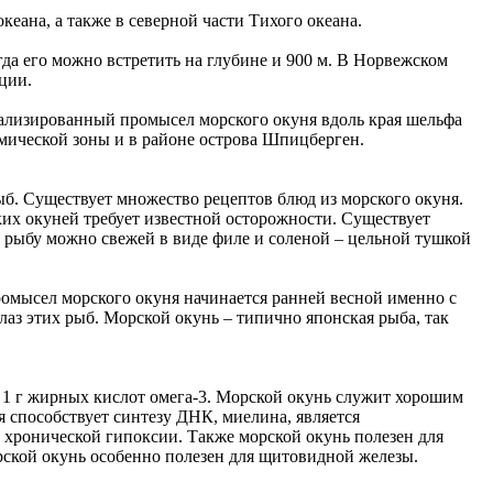
кеана, а также в северной части Тихого океана.
да его можно встретить на глубине и 900 м. В Норвежском
ции.
ализированный промысел морского окуня вдоль края шельфа
омической зоны и в районе острова Шпицберген.
ыб. Существует множество рецептов блюд из морского окуня.
ских окуней требует известной осторожности. Существует
у рыбу можно свежей в виде филе и соленой – цельной тушкой
ромысел морского окуня начинается ранней весной именно с
лаз этих рыб. Морской окунь – типично японская рыба, так
я 1 г жирных кислот омега-3. Морской окунь служит хорошим
я способствует синтезу ДНК, миелина, является
 хронической гипоксии. Также морской окунь полезен для
рской окунь особенно полезен для щитовидной железы.