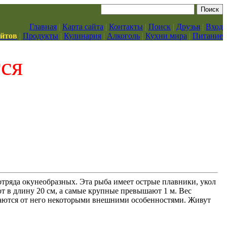
Главная
|
Карта сайта
|
Контакты
|
Поиск
|
Друзья
|
Вход
айтов
|
Продукты
|
Кулинария
|
Алкоголь
|
Кухни мира
|
Питание
тся
тряда окунеобразных. Эта рыба имеет острые плавники, укол
т в длину 20 см, а самые крупные превышают 1 м. Вес
ичаются от него некоторыми внешними особенностями. Живут