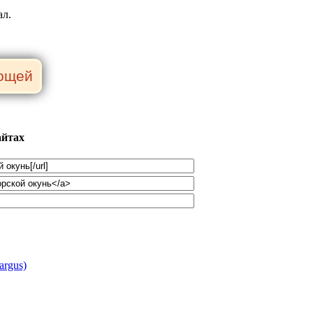
ал.
айтах
argus)