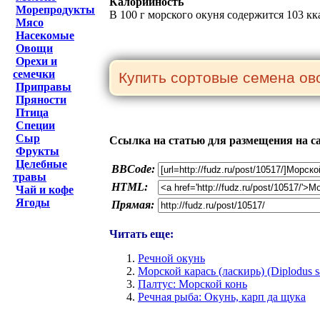
Калорийность
Морепродукты
В 100 г морского окуня содержится 103 кк
Мясо
Насекомые
Овощи
Орехи и
семечки
Приправы
Пряности
Птица
Специи
Сыр
Ссылка на статью для размещения на с
Фрукты
Целебные
BBCode:
травы
HTML:
Чай и кофе
Ягоды
Прямая:
Читать еще:
Речной окунь
Морской карась (ласкирь) (Diplodus s
Палтус: Морской конь
Речная рыба: Окунь, карп да щука