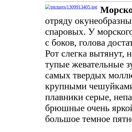
Морско
отряду окунеобразны
спаровых. У морског
с боков, голова дост
Рот слегка вытянут, 
тупые жевательные з
самых твердых моллю
крупными чешуйками 
плавники серые, непа
брюшные очень яркой
большое темное пятн