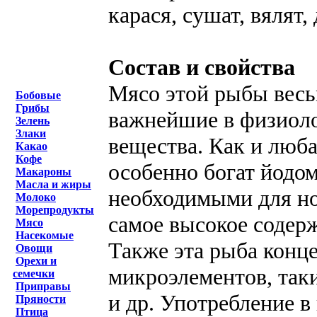
карася, сушат, вялят
Состав и свойства
Мясо этой рыбы весьм
Бобовые
Грибы
важнейшие в физиол
Зелень
Злаки
вещества. Как и люба
Какао
Кофе
особенно богат йодом
Макароны
Масла и жиры
необходимыми для но
Молоко
Морепродукты
самое высокое содерж
Мясо
Насекомые
Также эта рыба конц
Овощи
Орехи и
микроэлементов, таки
семечки
Приправы
и др. Употребление 
Пряности
Птица