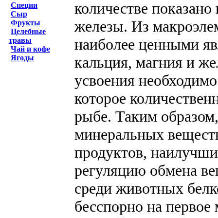
количестве показано
Специи
Сыр
железы. Из макроэле
Фрукты
Целебные
наиболее ценными яв
травы
Чай и кофе
кальция, магния и же
Ягоды
усвоения необходимо
которое количественн
рыбе. Таким образом,
минеральных веществ 
продуктов, наилучш
регуляцию обмена вещ
среди животных белк
бесспорно на первое 