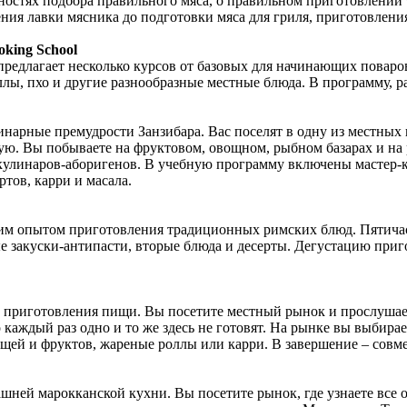
остях подбора правильного мяса, о правильном приготовлении т
ния лавки мясника до подготовки мяса для гриля, приготовления 
oking School
 предлагает несколько курсов от базовых для начинающих повар
лы, пхо и другие разнообразные местные блюда. В программу, р
инарные премудрости Занзибара. Вас поселят в одну из местных
ую. Вы побываете на фруктовом, овощном, рыбном базарах и на
кулинаров-аборигенов. В учебную программу включены мастер-кл
тов, карри и масала.
им опытом приготовления традиционных римских блюд. Пятичасо
ые закуски-антипасти, вторые блюда и десерты. Дегустацию при
 приготовления пищи. Вы посетите местный рынок и прослушае
каждый раз одно и то же здесь не готовят. На рынке вы выбирает
щей и фруктов, жареные роллы или карри. В завершение – совмес
ашней марокканской кухни. Вы посетите рынок, где узнаете все 