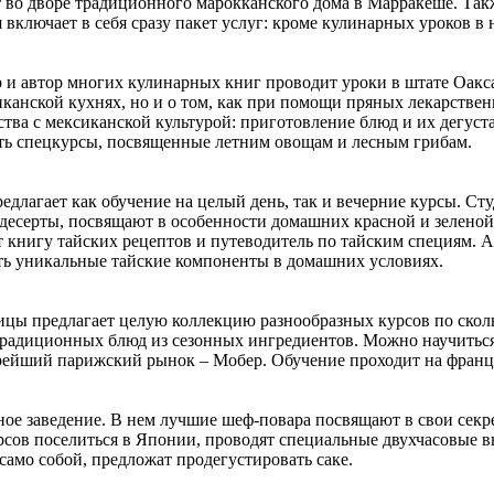
т во дворе традиционного марокканского дома в Марракеше. Та
 включает в себя сразу пакет услуг: кроме кулинарных уроков в
 и автор многих кулинарных книг проводит уроки в штате Оакс
иканской кухнях, но и о том, как при помощи пряных лекарстве
тва с мексиканской культурой: приготовление блюд и их дегу
сть спецкурсы, посвященные летним овощам и лесным грибам.
длагает как обучение на целый день, так и вечерние курсы. Сту
 десерты, посвящают в особенности домашних красной и зеленой
 книгу тайских рецептов и путеводитель по тайским специям. А
 уникальные тайские компоненты в домашних условиях.
ицы предлагает целую коллекцию разнообразных курсов по ско
традиционных блюд из сезонных ингредиентов. Можно научитьс
рейший парижский рынок – Мобер. Обучение проходит на францу
ное заведение. В нем лучшие шеф-повара посвящают в свои секр
урсов поселиться в Японии, проводят специальные двухчасовые вв
само собой, предложат продегустировать саке.