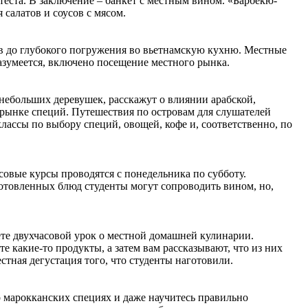
еста. В заключение – банкет с местным вином. «Барбекю-
салатов и соусов с мясом.
ов до глубокого погружения во вьетнамскую кухню. Местные
азумеется, включено посещение местного рынка.
 небольших деревушек, расскажут о влиянии арабской,
 рынке специй. Путешествия по островам для слушателей
ассы по выбору специй, овощей, кофе и, соответственно, по
вые курсы проводятся с понедельника по субботу.
готовленных блюд студенты могут сопроводить вином, но,
те двухчасовой урок о местной домашней кулинарии.
е какие-то продукты, а затем вам рассказывают, что из них
тная дегустация того, что студенты наготовили.
о марокканских специях и даже научитесь правильно