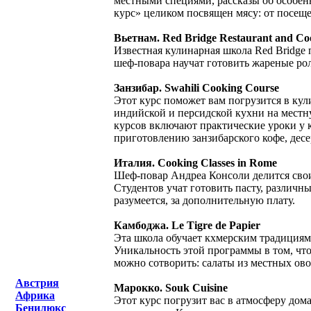
местными специями, рассказы об особенн
курс» целиком посвящен мясу: от посеще
Вьетнам. Red Bridge Restaurant and Co
Известная кулинарная школа Red Bridge
шеф-повара научат готовить жареные рол
Занзибар. Swahili Cooking Course
Этот курс поможет вам погрузится в кул
индийской и персидской кухни на местн
курсов включают практические уроки у 
приготовлению занзибарского кофе, десер
Италия. Cooking Classes in Rome
Шеф-повар Андреа Консоли делится сво
Студентов учат готовить пасту, различн
разумеется, за дополнительную плату.
Камбоджа. Le Tigre de Papier
Эта школа обучает кхмерским традициям
Уникальность этой программы в том, что 
можно сотворить: салаты из местных ово
Австрия
Марокко. Souk Cuisine
Африка
Этот курс погрузит вас в атмосферу дом
Бенилюкс