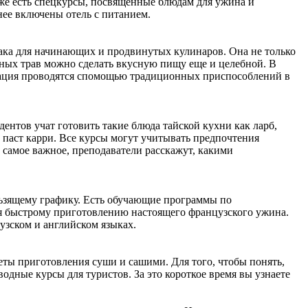
кже есть спецкурсы, посвященные блюдам для ужина и
 нее включены отель с питанием.
ака для начинающих и продвинутых кулинаров. Она не только
нных трав можно сделать вкусную пищу еще и целебной. В
стация проводятся спомощью традиционных приспособлений в
дентов учат готовить такие блюда тайской кухни как ларб,
 паст карри. Все курсы могут учитывать предпочтения
 самое важное, преподаватели расскажут, какими
льзящему графику. Есть обучающие программы по
я быстрому приготовлению настоящего французского ужина.
зском и английском языках.
еты приготовления суши и сашими. Для того, чтобы понять,
одные курсы для туристов. За это короткое время вы узнаете