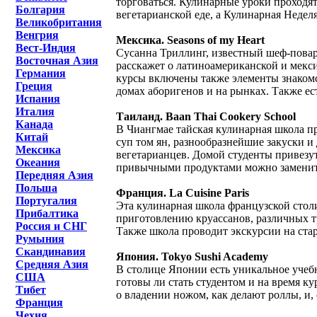
торговаться. Кулинарные уроки проходя
Болгария
вегетарианской еде, а Кулинарная Неделя
Великобритания
Венгрия
Мексика. Seasons of my Heart
Вест-Индия
Сусанна Триллинг, известный шеф-повар
Восточная Азия
расскажет о латиноамериканской и мекс
Германия
курсы включены также элементы знакомс
Греция
домах аборигенов и на рынках. Также е
Испания
Италия
Таиланд. Baan Thai Cookery School
Канада
В Чиангмае тайская кулинарная школа пре
Китай
суп том ян, разнообразнейшие закуски и
Мексика
вегетарианцев. Домой студенты привезут
Океания
привычными продуктами можно заменить
Передняя Азия
Польша
Франция. La Cuisine Paris
Португалия
Эта кулинарная школа французской стол
Прибалтика
приготовлению круассанов, различных 
Россия и СНГ
Также школа проводит экскурсии на ста
Румыния
Скандинавия
Япония. Tokyo Sushi Academy
Средняя Азия
В столице Японии есть уникальное учеб
США
готовы ли стать студентом и на время к
Тибет
о владении ножом, как делают роллы, и, 
Франция
Чехия