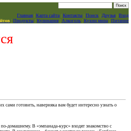
Главная
|
Карта сайта
|
Контакты
|
Поиск
|
Друзья
|
Вход
айтов
|
Продукты
|
Кулинария
|
Алкоголь
|
Кухни мира
|
Питание
тся
х сами готовить, наверняка вам будет интересно узнать о
 по-домашнему. В «эмпанада-курс» входят знакомство с