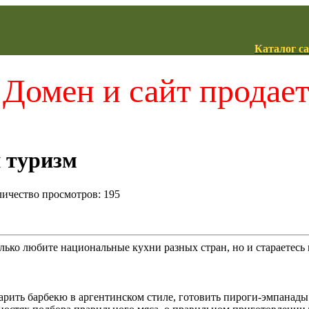
Каталог с
Домен и сайт продае
 туризм
оличество просмотров: 195
лько любите национальные кухни разных стран, но и стараетесь и
арить барбекю в аргентинском стиле, готовить пироги-эмпанады