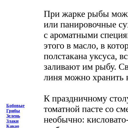
При жарке рыбы можн
или панировочные су
с ароматными специя
этого в масло, в кот
полстакана уксуса, в
заливают им рыбу. С
линя можно хранить в
К праздничному столу
Бобовые
томатной пасте со см
Грибы
Зелень
необычно: кисловато
Злаки
Какао