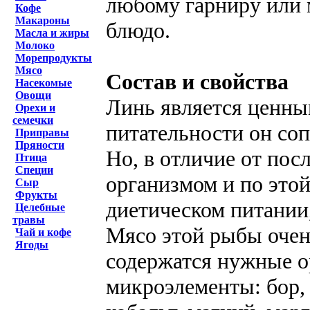
любому гарниру или 
Кофе
Макароны
блюдо.
Масла и жиры
Молоко
Морепродукты
Мясо
Состав и свойства
Насекомые
Овощи
Линь является ценн
Орехи и
семечки
питательности он со
Приправы
Пряности
Но, в отличие от пос
Птица
Специи
организмом и по это
Сыр
Фрукты
диетическом питании
Целебные
травы
Мясо этой рыбы очен
Чай и кофе
Ягоды
содержатся нужные о
микроэлементы: бор, 