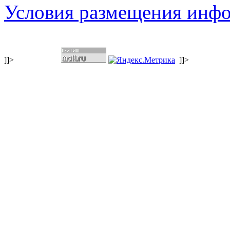
Условия размещения инф
]]>
]]>