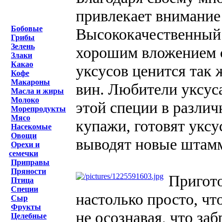
привлекает внимание
Бобовые
Высококачественный
Грибы
Зелень
хорошим вложением с
Злаки
Какао
уксусов ценится так 
Кофе
Макароны
вин. Любители уксус
Масла и жиры
Молоко
этой специи в разли
Морепродукты
Мясо
купажи, готовят уксу
Насекомые
Овощи
выводят новые штам
Орехи и
семечки
Приправы
Пряности
Пригото
Птица
Специи
настолько просто, чт
Сыр
Фрукты
не осознавая, что за
Целебные