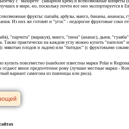
 выпечку с "махорете" (заварной крем) и всевозможные конфеты 
лучших в мире, но, поскольку почти все оно экспортируется в Ев
возможные фрукты: папайя, арбузы, манго, бананы, ананасы, гу
ания. Из них же готовят и "угос" - недорогие фруктовые соки от
йя), "парчита" (маракуя), манго, "пина" (ананас), дыня, "гуаяб
а. Также практически на каждом углу можно купить "папелон" и
(с мякотью плодов и льдом) или "батидос" (с фруктовыми соками
о купить повсеместно (наиболее известны марки Polar и Regional
отдают явное предпочтение рому (лучшие местные марки - Ron C
стный вариант самогона из пшеницы или риса).
сайтах