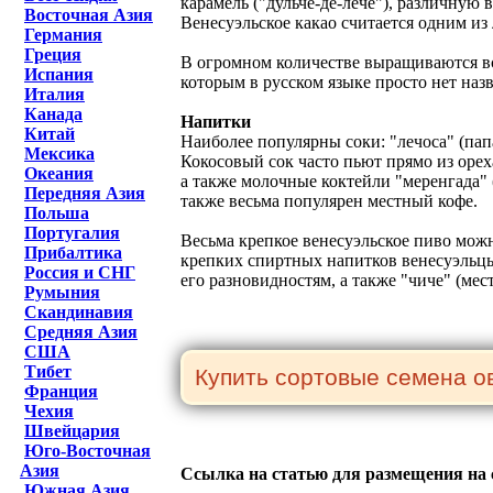
карамель ("дульче-де-лече"), различную
Восточная Азия
Венесуэльское какао считается одним из 
Германия
Греция
В огромном количестве выращиваются все
Испания
которым в русском языке просто нет назв
Италия
Канада
Напитки
Китай
Наиболее популярны соки: "лечоса" (папа
Мексика
Кокосовый сок часто пьют прямо из орех
Океания
а также молочные коктейли "меренгада" 
Передняя Азия
также весьма популярен местный кофе.
Польша
Португалия
Весьма крепкое венесуэльское пиво можн
Прибалтика
крепких спиртных напитков венесуэльцы 
Россия и СНГ
его разновидностям, а также "чиче" (ме
Румыния
Скандинавия
Средняя Азия
США
Тибет
Франция
Чехия
Швейцария
Юго-Восточная
Азия
Ссылка на статью для размещения на 
Южная Азия