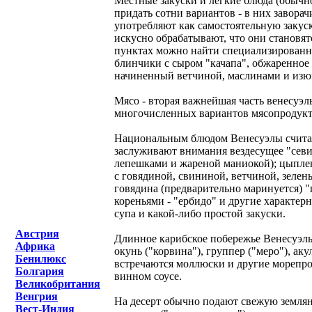
Местные закуски и легкие блюда (обычно
придать сотни вариантов - в них завора
употребляют как самостоятельную закуск
искусно обрабатывают, что они становя
пунктах можно найти специализированны
блинчики с сыром "качапа", обжаренное 
начиненный ветчиной, маслинами и изюм
Мясо - вторая важнейшая часть венесуэл
многочисленных вариантов мясопродукт
Национальным блюдом Венесуэлы считает
заслуживают внимания вездесущее "севич
лепешками и жареной маниокой); цыплен
с говядиной, свининой, ветчиной, зелен
говядина (предварительно маринуется) "
кореньями - "ербидо" и другие характе
супа и какой-либо простой закуски.
Австрия
Длинное карибское побережье Венесуэлы
Африка
окунь ("корвина"), группер ("меро"), ак
Бенилюкс
встречаются моллюски и другие морепро
Болгария
винном соусе.
Великобритания
Венгрия
На десерт обычно подают свежую земляни
Вест-Индия