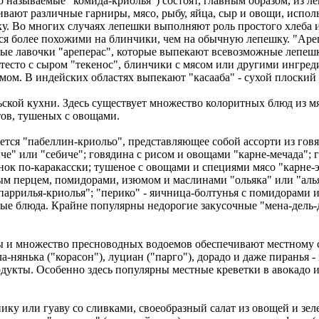
 называемые "комида-криолья") состоят, главным образом, из ле
чивают различные гарниры, мясо, рыбу, яйца, сыр и овощи, испо
у. Во многих случаях лепешки выполняют роль простого хлеба и
тся более похожими на блинчики, чем на обычную лепешку. "Аре
е лавочки "ареперас", которые выпекают всевозможные лепешки
тесто с сыром "текенос", блинчики с мясом или другими ингред
ом. В индейских областях выпекают "касааба" - сухой плоский 
ьской кухни. Здесь существует множество колоритных блюд из м
ов, тушеных с овощами.
ся "пабеллин-криольо", представляющее собой ассорти из говя
е" или "себиче"; говядина с рисом и овощами "карне-мечада"; г
ок по-каракасски; тушеное с овощами и специями мясо "карне-э
ым перцем, помидорами, изюмом и маслинами "ольяка" или "алья
паррилья-криолья"; "перико" - яичница-болтунья с помидорами 
рные блюда. Крайне популярны недорогие закусочные "мена-дель
 и множество пресноводных водоемов обеспечивают местному ст
ула-нянька ("корасон"), луциан ("парго"), дорадо и даже пиранья
дукты. Особенно здесь популярны местные креветки в авокадо и
ку или гуаву со сливками, своеобразный салат из овощей и зелен