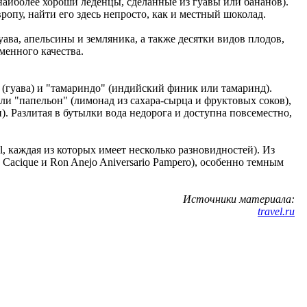
(наиболее хороши леденцы, сделанные из гуавы или бананов).
ропу, найти его здесь непросто, как и местный шоколад.
ава, апельсины и земляника, а также десятки видов плодов,
менного качества.
а" (гуава) и "тамариндо" (индийский финик или тамаринд).
ли "папельон" (лимонад из сахара-сырца и фруктовых соков),
). Разлитая в бутылки вода недорога и доступна повсеместно,
, каждая из которых имеет несколько разновидностей). Из
acique и Ron Anejo Aniversario Pampero), особенно темным
Источники материала:
travel.ru