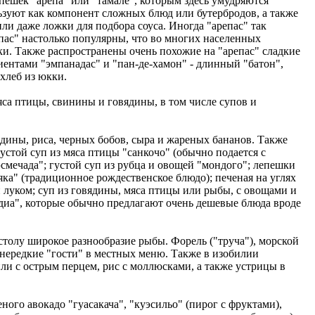
пешек "арепа" или "тамале", которым здесь умудряются
льзуют как компонент сложных блюд или бутербродов, а также
ли даже ложки для подбора соуса. Иногда "арепас" так
пас" настолько популярны, что во многих населенных
. Также распространены очень похожие на "арепас" сладкие
иентами "эмпанадас" и "пан-де-хамон" - длинный "батон",
хлеб из юкки.
яса птицы, свинины и говядины, в том числе супов и
дины, риса, черных бобов, сыра и жареных бананов. Также
устой суп из мяса птицы "санкочо" (обычно подается с
смечада"; густой суп из рубца и овощей "мондого"; лепешки
ка" (традиционное рождественское блюдо); печеная на углях
и луком; суп из говядины, мяса птицы или рыбы, с овощами и
-диа", которые обычно предлагают очень дешевые блюда вроде
олу широкое разнообразие рыбы. Форель ("труча"), морской
 - нередкие "гости" в местных меню. Также в изобилии
ли с острым перцем, рис с моллюсками, а также устрицы в
ого авокадо "гуасакача", "куэсильо" (пирог с фруктами),