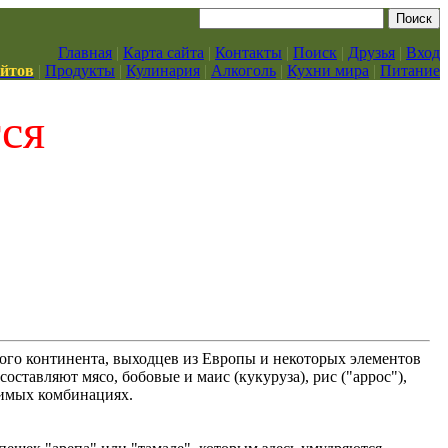
Главная
|
Карта сайта
|
Контакты
|
Поиск
|
Друзья
|
Вход
айтов
|
Продукты
|
Кулинария
|
Алкоголь
|
Кухни мира
|
Питание
тся
ого континента, выходцев из Европы и некоторых элементов
ставляют мясо, бобовые и маис (кукуруза), рис ("аррос"),
зимых комбинациях.