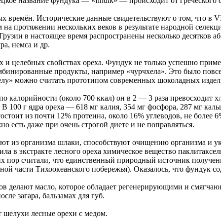
цкое название фундука — «findik» — происходит от греческого сл
ых времён. Исторические данные свидетельствуют о том, что в VI
 на протяжении нескольких веков в результате народной селек
Грузии в настоящее время распространены несколько десятков а
ра, немса и др.
х и целебных свойствах ореха. Фундук не только успешно прим
омбинированные продукты, например «чурчхела». Это было пов
хелу» можно считать прототипом современных шоколадных издели
 калорийности (около 700 ккал) он в 2 — 3 раза превосходит хл
В 100 г ядра ореха — 618 мг калия, 354 мг фосфора, 287 мг каль
состоит из почти 12% протеина, около 16% углеводов, не более
о есть даже при очень строгой диете и не поправляться.
яют из организма шлаки, способствуют очищению организма и у
а в экстракте лесного ореха химическое вещество паклитакселья
х пор считали, что единственный природный источник получени
дной части Тихоокеанского побережья). Оказалось, что фундук со
ов делают масло, которое обладает регенерирующими и смягчаю
осле загара, бальзамах для губ.
 шелухи лесные орехи с медом.