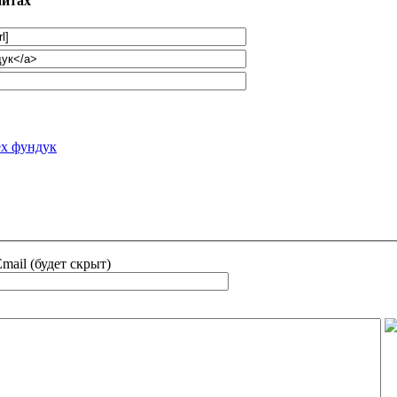
айтах
ех фундук
mail (будет скрыт)