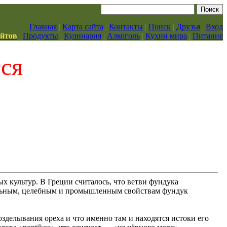
Главная
|
Карта сайта
|
Контакты
|
Поиск
|
Друзья
|
Вход
айтов
|
Продукты
|
Кулинария
|
Алкоголь
|
Кухни мира
|
Питание
тся
ых культур. В Греции считалось, что ветви фундука
тельным, целебным и промышленным свойствам фундук
зделывания ореха и что именно там и находятся истоки его