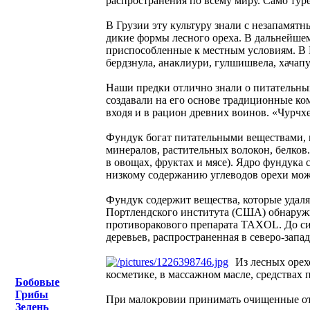
распространения по всему миру. Само туре
В Грузии эту культуру знали с незапамятн
дикие формы лесного ореха. В дальнейшем
приспособленные к местным условиям. В 
бердзнула, анаклиури, гулшишвела, хачапу
Наши предки отлично знали о питательны
создавали на его основе традиционные к
входя и в рацион древних воинов. «Чурч
Фундук богат питательными веществами, по
минералов, растительных волокон, белков. 
в овощах, фруктах и мясе). Ядро фундука 
низкому содержанию углеводов орехи можн
Фундук содержит вещества, которые удал
Портлендского института (США) обнаружил
противоракового препарата TAXOL. До си
деревьев, распространенная в северо-запа
Из лесных орех
косметике, в массажном масле, средствах п
Бобовые
Грибы
При малокровии принимать очищенные от
Зелень