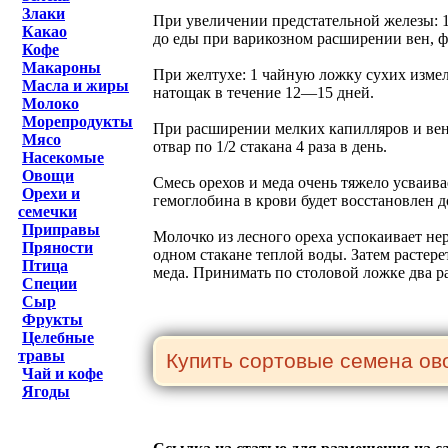
Злаки
При увеличении предстательной железы: 1 
Какао
до еды при варикозном расширении вен, ф
Кофе
Макароны
При желтухе: 1 чайную ложку сухих измель
Масла и жиры
натощак в течение 12—15 дней.
Молоко
Морепродукты
При расширении мелких капилляров и вен: 
Мясо
отвар по 1/2 стакана 4 раза в день.
Насекомые
Овощи
Смесь орехов и меда очень тяжело усваив
Орехи и
гемоглобина в крови будет восстановлен д
семечки
Приправы
Молочко из лесного ореха успокаивает нер
Пряности
одном стакане теплой воды. Затем растере
Птица
меда. Принимать по столовой ложке два ра
Специи
Сыр
Фрукты
Целебные
травы
Чай и кофе
Ягоды