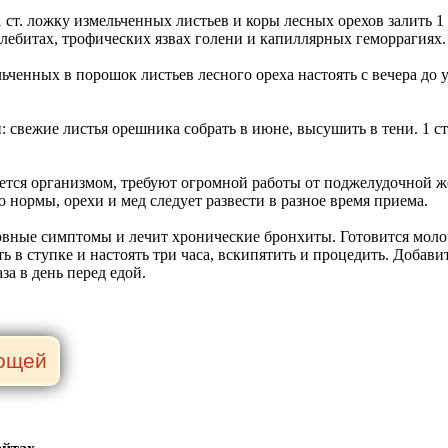
ст. ложку измельченных листьев и коры лесных орехов залить 1 
лебитах, трофических язвах голени и капиллярных геморрагиях.
ченных в порошок листьев лесного ореха настоять с вечера до ут
свежие листья орешника собрать в июне, высушить в тени. 1 ст.
ается организмом, требуют огромной работы от поджелудочной же
о нормы, орехи и мед следует развести в разное время приема.
вные симптомы и лечит хронические бронхиты. Готовится молочко
ть в ступке и настоять три часа, вскипятить и процедить. Добав
за в день перед едой.