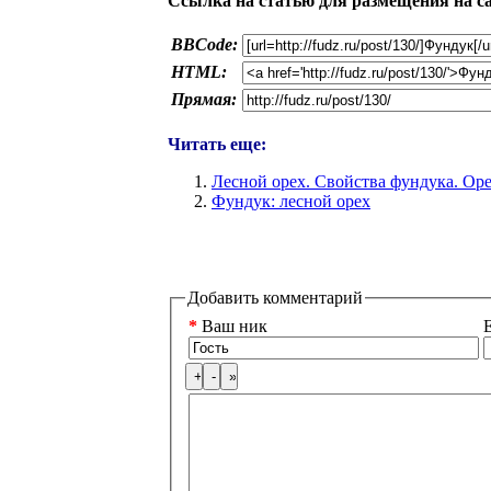
Ссылка на статью для размещения на с
BBCode:
HTML:
Прямая:
Читать еще:
Лесной орех. Свойства фундука. Ор
Фундук: лесной орех
Добавить комментарий
*
Ваш ник
E