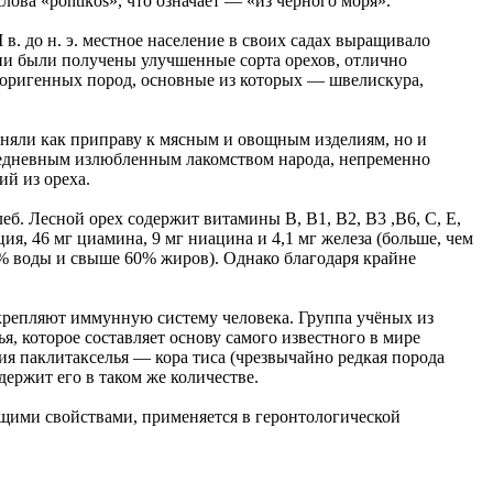
ова «pontikos», что означает — «из чёрного моря».
 в. до н. э. местное население в своих садах выращивало
ции были получены улучшенные сорта орехов, отлично
боригенных пород, основные из которых — швелискура,
еняли как приправу к мясным и овощным изделиям, но и
седневным излюбленным лакомством народа, непременно
й из ореха.
еб. Лесной орех содержит витамины B, В1, В2, В3 ,В6, C, Е,
ция, 46 мг циамина, 9 мг ниацина и 4,1 мг железа (больше, чем
 6% воды и свыше 60% жиров). Однако благодаря крайне
крепляют иммунную систему человека. Группа учёных из
, которое составляет основу самого известного в мире
я паклитакселья — кора тиса (чрезвычайно редкая порода
держит его в таком же количестве.
щими свойствами, применяется в геронтологической