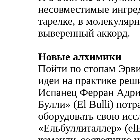
несовместимые ингре
тарелке, в молекуляр
выверенный аккорд.
Новые алхимики
Пойти по стопам Эрви
идеи на практике реш
Испанец Ферран Адриа
Булли» (El Bulli) пот
оборудовать свою исс
«Ельбуллиталлер» (elBu
команду, состоящую не