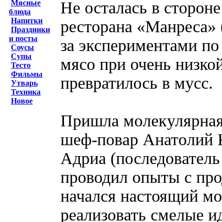
Не осталась в сторон
Мясные
блюда
Напитки
ресторана «Манреса» 
Праздники
и посты
за экспериментами по 
Соусы
Супы
мясо при очень низко
Тесто
Фильмы
превратилось в мусс.
Утварь
Техника
Новое
Пришла молекулярная 
шеф-повар Анатолий 
Адриа (последователь
проводил опыты с про
начался настоящий м
реализовать смелые и