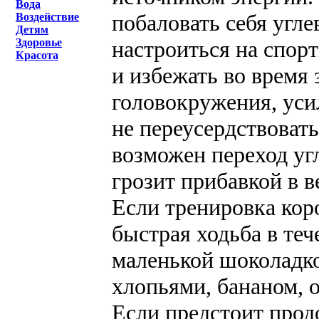
Вода
побаловать себя угл
Воздействие
Детям
настроиться на спор
Здоровье
Красота
и избежать во время
головокружения, уси
не переусердствоват
возможен переход угл
грозит прибавкой в в
Если тренировка коро
быстрая ходьба в те
маленькой шоколадко
хлопьями, бананом, 
Если предстоит прод