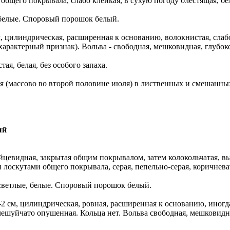
общего покрывала, слабо клейкая, в сухую погоду блестящая, бел
 белые. Споровый порошок белый.
, цилиндрическая, расширенная к основанию, волокнистая, слабо
(характерный признак). Вольва - свободная, мешковидная, глубок
ая, белая, без особого запаха.
я (массово во второй половине июля) в лиственных и смешанных (с
ый
йцевидная, закрытая общим покрывалом, затем колокольчатая, вып
лоскутами общего покрывала, серая, пепельно-серая, коричневат
светлые, белые. Споровый порошок белый.
-2 см, цилиндрическая, ровная, расширенная к основанию, иногд
чешуйчато опушенная. Кольца нет. Вольва свободная, мешковидна