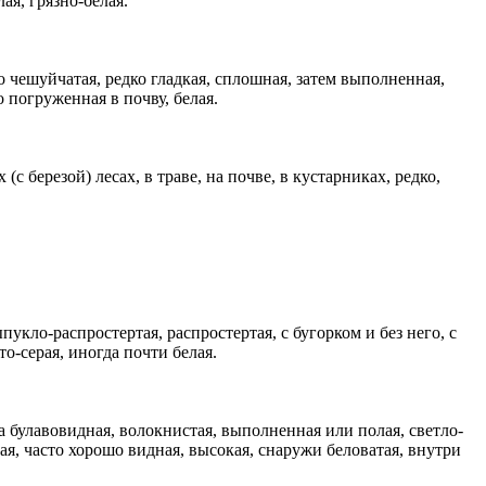
ая, грязно-белая.
 чешуйчатая, редко гладкая, сплошная, затем выполненная,
о погруженная в почву, белая.
 березой) лесах, в траве, на почве, в кустарниках, редко,
укло-распростертая, распростертая, с бугорком и без него, с
о-серая, иногда почти белая.
а булавовидная, волокнистая, выполненная или полая, светло-
я, часто хорошо видная, высокая, снаружи беловатая, внутри