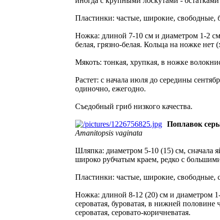
иногда с крупными лоскутами - остатками 
Пластинки: частые, широкие, свободные,
Ножка: длиной 7-10 см и диаметром 1-2 см
белая, грязно-белая. Кольца на ножке нет 
Мякоть: тонкая, хрупкая, в ножке волокнист
Растет: с начала июля до середины сентябр
одиночно, ежегодно.
Cъедобный гриб низкого качества.
Поплавок сер
Amanitopsis vaginata
Шляпка: диаметром 5-10 (15) см, сначала я
широко рубчатым краем, редко с большими 
Пластинки: частые, широкие, свободные, 
Ножка: длиной 8-12 (20) см и диаметром 1
сероватая, буроватая, в нижней половине 
сероватая, серовато-коричневатая.