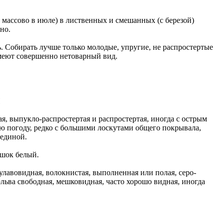
 массово в июле) в лиственных и смешанных (с березой)
дно.
. Собирать лучше только молодые, упругие, не распростертые
имеют совершенно нетоварный вид.
Й
я, выпукло-распростертая и распростертая, иногда с острым
ую погоду, редко с большими лоскутами общего покрывала,
рединой.
ошок белый.
улавовидная, волокнистая, выполненная или полая, серо-
ольва свободная, мешковидная, часто хорошо видная, иногда