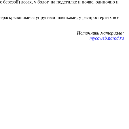
с березой) лесах, у болот, на подстилке и почве, одиночно и
 нераскрывшимися упругими шляпками, у распростертых все
Источники материала:
mycoweb.narod.ru