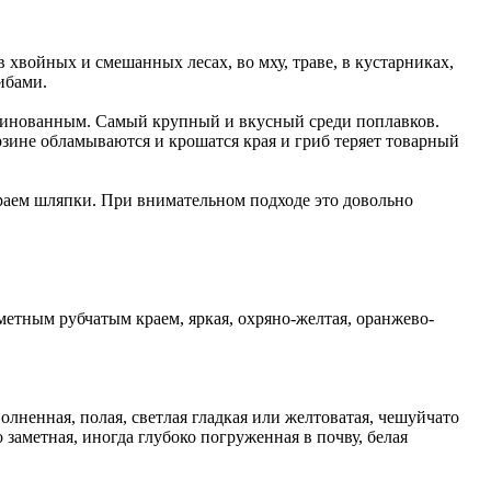
в хвойных и смешанных лесах, во мху, траве, в кустарниках,
ибами.
аринованным. Самый крупный и вкусный среди поплавков.
зине обламываются и крошатся края и гриб теряет товарный
краем шляпки. При внимательном подходе это довольно
аметным рубчатым краем, яркая, охряно-желтая, оранжево-
олненная, полая, светлая гладкая или желтоватая, чешуйчато
заметная, иногда глубоко погруженная в почву, белая