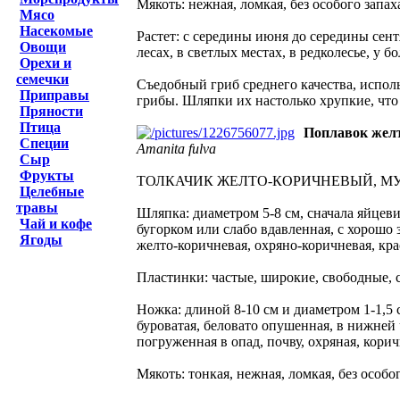
Мякоть: нежная, ломкая, без особого запаха
Мясо
Насекомые
Растет: с середины июня до середины сен
Овощи
лесах, в светлых местах, в редколесье, у б
Орехи и
семечки
Cъедобный гриб среднего качества, испол
Приправы
грибы. Шляпки их настолько хрупкие, что
Пряности
Птица
Поплавок жел
Специи
Amanita fulva
Сыр
Фрукты
ТОЛКАЧИК ЖЕЛТО-КОРИЧНЕВЫЙ, М
Целебные
травы
Шляпка: диаметром 5-8 см, сначала яйцев
Чай и кофе
бугорком или слабо вдавленная, с хорошо
Ягоды
желто-коричневая, охряно-коричневая, кра
Пластинки: частые, широкие, свободные, 
Ножка: длиной 8-10 см и диаметром 1-1,5 
буроватая, беловато опушенная, в нижней 
погруженная в опад, почву, охряная, корич
Мякоть: тонкая, нежная, ломкая, без особог