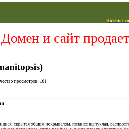
Каталог с
Домен и сайт продае
anitopsis)
ичество просмотров: 181
ый
видная, скрытая общим покрывалом, позднее выпуклая, распросте