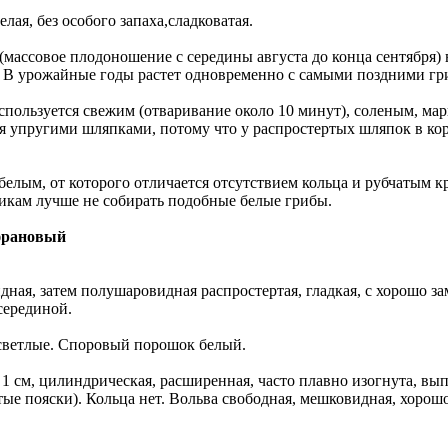
елая, без особого запаха,сладковатая.
 (массовое плодоношение с середины августа до конца сентября) 
. В урожайные годы растет одновременно с самыми поздними гр
используется свежим (отваривание около 10 минут), соленым, м
 упругими шляпками, потому что у распростертых шляпок в кор
елым, от которого отличается отсутствием кольца и рубчатым 
кам лучше не собирать подобные белые грибы.
франовый
дная, затем полушаровидная распростертая, гладкая, с хорошо з
серединой.
 светлые. Споровый порошок белый.
1 см, цилиндрическая, расширенная, часто плавно изогнута, вып
е пояски). Кольца нет. Вольва свободная, мешковидная, хорошо 