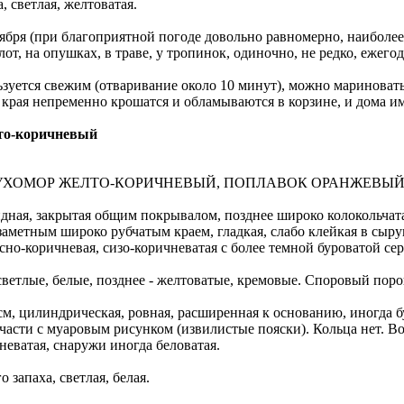
, светлая, желтоватая.
тября (при благоприятной погоде довольно равномерно, наиболее
олот, на опушках, в траве, у тропинок, одиночно, не редко, ежего
ьзуется свежим (отваривание около 10 минут), можно мариновать
 края непременно крошатся и обламываются в корзине, и дома 
то-коричневый
УХОМОР ЖЕЛТО-КОРИЧНЕВЫЙ, ПОПЛАВОК ОРАНЖЕВЫ
идная, закрытая общим покрывалом, позднее широко колокольчата
 заметным широко рубчатым краем, гладкая, слабо клейкая в сыр
сно-коричневая, сизо-коричневатая с более темной буроватой се
светлые, белые, позднее - желтоватые, кремовые. Споровый пор
см, цилиндрическая, ровная, расширенная к основанию, иногда б
части с муаровым рисунком (извилистые пояски). Кольца нет. В
неватая, снаружи иногда беловатая.
о запаха, светлая, белая.