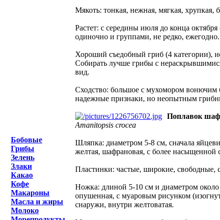
Мякоть: тонкая, нежная, мягкая, хрупкая, б
Растет: с середины июля до конца октября
одиночно и группами, не редко, ежегодно
Хороший съедобный гриб (4 категории), 
Собирать лучше грибы с нераскрывшимися
вид.
Сходство: большое с мухомором вонючим б
надежные признаки, но неопытным грибни
Поплавок ша
Amanitopsis crocea
Бобовые
Шляпка: диаметром 5-8 см, сначала яйцеви
Грибы
желтая, шафрановая, с более насыщенной 
Зелень
Злаки
Пластинки: частые, широкие, свободные,
Какао
Кофе
Ножка: длиной 5-10 см и диаметром около 
Макароны
опушенная, с муаровым рисунком (изогнуты
Масла и жиры
снаружи, внутри желтоватая.
Молоко
Морепродукты