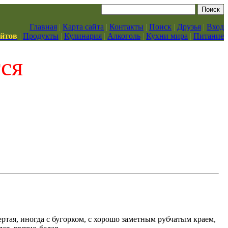
Главная
|
Карта сайта
|
Контакты
|
Поиск
|
Друзья
|
Вход
айтов
|
Продукты
|
Кулинария
|
Алкоголь
|
Кухни мира
|
Питание
тся
ртая, иногда с бугорком, с хорошо заметным рубчатым краем,