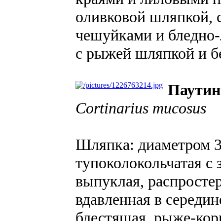
оливковой шляпкой,
чешуйками и бледно-
с рыжей шляпкой и б
Паутин
Cortinarius mucosus
Шляпка: диаметром 3-
тупоколокольчатая с
выпуклая, распросте
вдавленная в середине
блестящая, рыже-кор