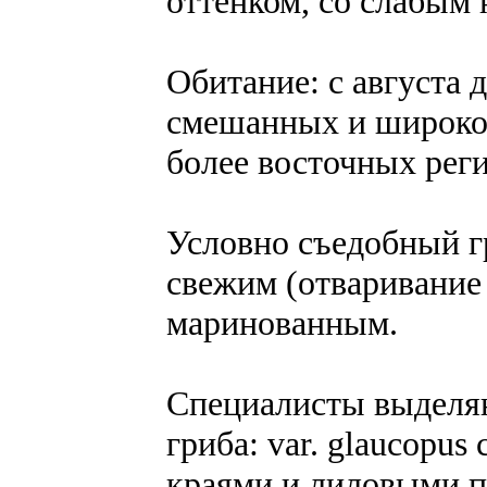
оттенком, со слабым
Обитание: с августа 
смешанных и широкол
более восточных рег
Условно съедобный гр
свежим (отваривание 
маринованным.
Специалисты выделяю
гриба: var. glaucopu
краями и лиловыми пл