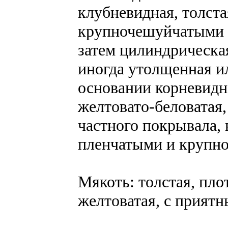
клубневидная, толста
крупночешуйчатыми п
затем цилиндрическа
иногда утолщенная ил
основании корневидн
желтовато-беловатая,
частного покрывала,
пленчатыми и крупн
Мякоть: толстая, плот
желтоватая, с прият