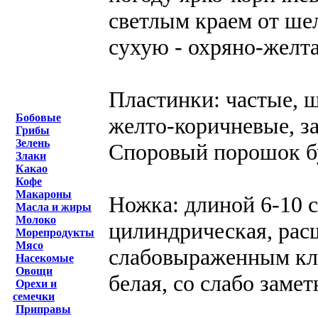
светлым краем от ше
сухую - охряно-желта
Пластинки: частые, 
Бобовые
желто-коричневые, з
Грибы
Зелень
Споровый порошок б
Злаки
Какао
Кофе
Макароны
Ножка: длиной 6-10 с
Масла и жиры
Молоко
цилиндрическая, рас
Морепродукты
Мясо
слабовыраженным клу
Насекомые
Овощи
белая, со слабо зам
Орехи и
семечки
Приправы