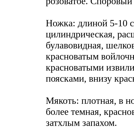
розоватое. Споровый
Ножка: длиной 5-10 с
цилиндрическая, рас
булавовидная, шелков
красноватым войлочн
красноватыми извил
поясками, внизу крас
Мякоть: плотная, в н
более темная, красно
затхлым запахом.