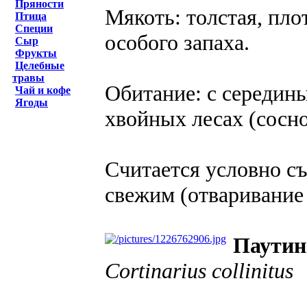
Пряности
Мякоть: толстая, пло
Птица
Специи
особого запаха.
Сыр
Фрукты
Целебные
травы
Обитание: с середины
Чай и кофе
Ягоды
хвойных лесах (сосно
Считается условно с
свежим (отваривание 
Паутин
Cortinarius collinitus