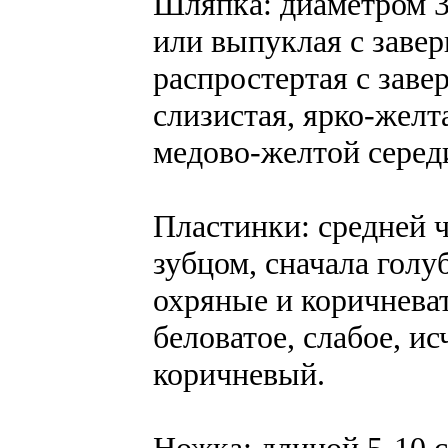
Шляпка: диаметром 3
или выпуклая с заве
распростертая с зав
слизистая, ярко-желт
медово-желтой серед
Пластинки: средней 
зубцом, сначала голу
охряные и коричнева
беловатое, слабое, 
коричневый.
Ножка: длиной 5-10 с