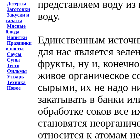
представляем воду из 
Десерты
Заготовки
воду.
Закуски и
салаты
Мясные
блюда
Единственным источн
Напитки
Праздники
для нас является зеле
и посты
Соусы
Супы
фрукты, ну и, конечно
Тесто
Фильмы
живое органическое с
Утварь
Техника
сырыми, их не надо ни
Новое
закатывать в банки ил
обработке соков все 
становятся неорганиче
относится к атомам н