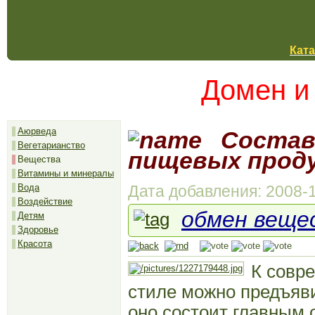
Ката
Домен и
Аюрведа
Состав
Вегетарианство
пищевых прод
Вещества
Витамины и минералы
Дата добавления: 2008-1
Вода
Воздействие
обмен веще
Детям
Здоровье
Красота
К совр
стиле можно предъяви
оно состоит главным