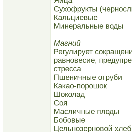
Яйца
Сухофрукты (черносл
Кальциевые
Минеральные воды
Магний
Регулирует сокращен
равновесие, предупр
стресса
Пшеничные отруби
Какао-порошок
Шоколад
Соя
Масличные плоды
Бобовые
Цельнозерновой хлеб