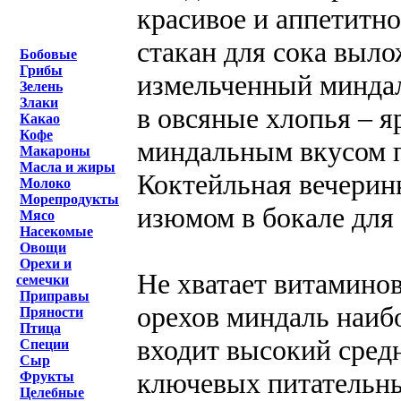
красивое и аппетитно
стакан для сока выло
Бобовые
Грибы
измельченный миндал
Зелень
Злаки
в овсяные хлопья – я
Какао
Кофе
миндальным вкусом п
Макароны
Масла и жиры
Коктейльная вечерин
Молоко
Морепродукты
изюмом в бокале для 
Мясо
Насекомые
Овощи
Орехи и
Не хватает витаминов
семечки
Приправы
орехов миндаль наибо
Пряности
Птица
входит высокий сред
Специи
Сыр
ключевых питательны
Фрукты
Целебные