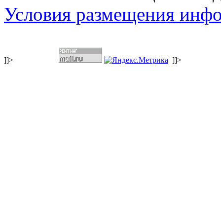
Условия размещения инф
]]>
]]>