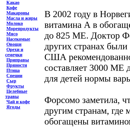
Какао
Кофе
В 2002 году в Норве
Макароны
Масла и жиры
витамина А в обогащ
Молоко
Морепродукты
до 825 МЕ. Доктор Фо
Мясо
Насекомые
других странах были
Овощи
Орехи и
США рекомендованное
семечки
Приправы
составляет 3000 МЕ 
Пряности
Птица
для детей нормы варь
Специи
Сыр
Фрукты
Целебные
травы
Форсомо заметила, ч
Чай и кофе
Ягоды
другим странам, где 
обогащены витамином