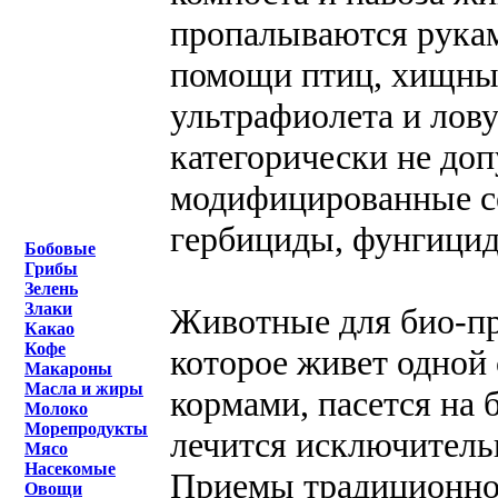
пропалываются рукам
помощи птиц, хищных
ультрафиолета и лову
категорически не до
модифицированные се
гербициды, фунгицид
Бобовые
Грибы
Зелень
Злаки
Животные для био-пр
Какао
Кофе
которое живет одной
Макароны
Масла и жиры
кормами, пасется на
Молоко
Морепродукты
лечится исключитель
Мясо
Насекомые
Приемы традиционно
Овощи