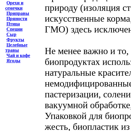
Орехи и
природу (изоляция с
семечки
Приправы
искусственные корма,
Пряности
Птица
ГМО) здесь исключе
Специи
Сыр
Фрукты
Целебные
Не менее важно и то,
травы
Чай и кофе
биопродуктах исполь
Ягоды
натуральные красител
немодифицированные
пастеризации, солен
вакуумной обработке,
Упаковкой для биопро
жесть, биопластик и