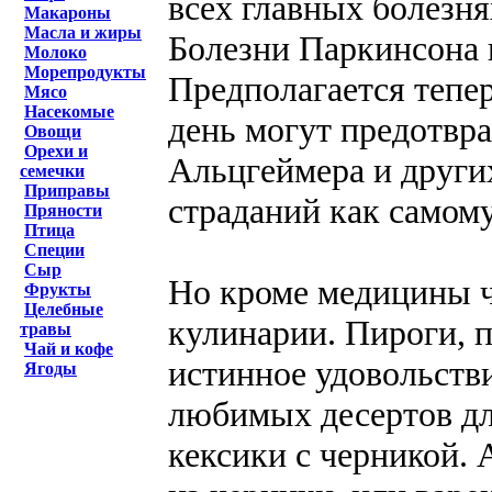
всех главных болезня
Макароны
Масла и жиры
Болезни Паркинсона 
Молоко
Морепродукты
Предполагается тепер
Мясо
Насекомые
день могут предотвр
Овощи
Орехи и
Альцгеймера и други
семечки
Приправы
страданий как самому
Пряности
Птица
Специи
Сыр
Но кроме медицины ч
Фрукты
Целебные
кулинарии. Пироги, п
травы
Чай и кофе
истинное удовольств
Ягоды
любимых десертов дл
кексики с черникой. 