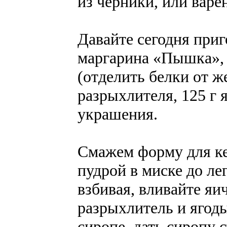
из черники, или варе
Давайте сегодня приг
маргарина «Пышка», 7
(отделить белки от ж
разрыхлителя, 125 г 
украшения.
Смажем форму для ке
пудрой в миске до л
взбивая, вливайте яи
разрыхлитель и ягоды
сиропе, дать сиропу 