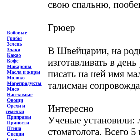
свою спальню, пообе
Грюер
Бобовые
Грибы
Зелень
В Швейцарии, на род
Злаки
Какао
изготавливать в день
Кофе
Макароны
писать на ней имя ма
Масла и жиры
Молоко
талисман сопровождае
Морепродукты
Мясо
Насекомые
Овощи
Интересно
Орехи и
семечки
Ученые установили:
Приправы
Пряности
Птица
стоматолога. Всего 5 
Специи
Сыр