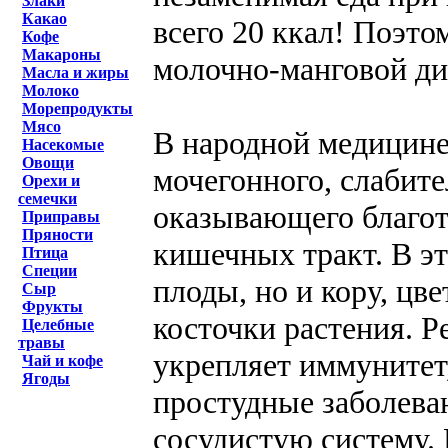
Злаки
Какао
всего 20 ккал! Поэто
Кофе
Макароны
молочно-манговой ди
Масла и жиры
Молоко
Морепродукты
Мясо
В народной медицине
Насекомые
Овощи
мочегонного, слабите
Орехи и
семечки
оказывающего благот
Приправы
Пряности
кишечных тракт. В э
Птица
Специи
плоды, но и кору, цв
Сыр
Фрукты
косточки растения. Р
Целебные
травы
укрепляет иммунитет
Чай и кофе
Ягоды
простудные заболеван
сосудистую систему.