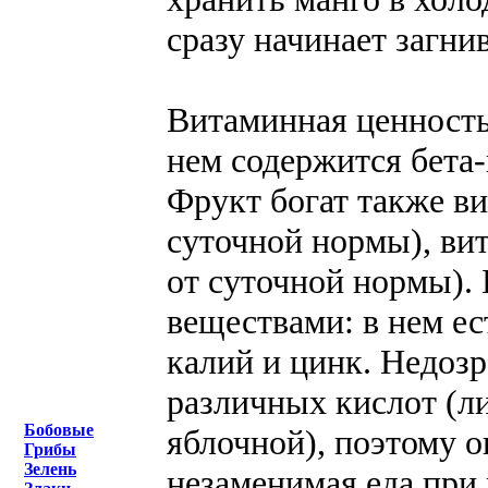
сразу начинает загни
Витаминная ценность
нем содержится бета-
Фрукт богат также ви
суточной нормы), ви
от суточной нормы).
веществами: в нем ес
калий и цинк. Недоз
различных кислот (л
Бобовые
яблочной), поэтому о
Грибы
Зелень
незаменимая еда при 