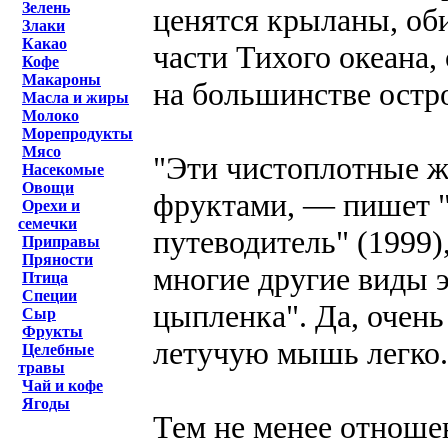
Зелень
ценятся крыланы, об
Злаки
Какао
части Тихого океана,
Кофе
Макароны
на большинстве остр
Масла и жиры
Молоко
Морепродукты
Мясо
"Эти чистоплотные ж
Насекомые
Овощи
фруктами, — пишет 
Орехи и
семечки
путеводитель" (1999)
Приправы
Пряности
многие другие виды 
Птица
Специи
цыпленка". Да, очен
Сыр
Фрукты
летучую мышь легко.
Целебные
травы
Чай и кофе
Ягоды
Тем не менее отноше