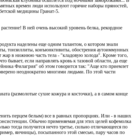
ая июньская клубника осыплется под ночными заморозками... В
амятных времен люди используют горячие наборы пряностей,
бетской медицины Гранат-5.
астение! В ней очень высокий уровень белка, рекордное
продукта наделены еще одним талантом, о котором знали
хеиты, тонзиллиты, конъюнктивиты, обострения аутоиммунных
т жар в нижнюю часть тела - "кладовую холода". Кроме того,
то бывает, если направлять кровь к тазовой области, да еще
йника Филагрия" об этом говорится так: "Аще кто приемлет
роверено неоднократно многими людьми. По этой части
раната (размолотые сухие кожура и косточки), а в самом конце
енить перцем белым) все в равных пропорциях. Или - в наших
й консистенции. Обычно применяемая для этих целей кофемолка
олько тогда получится нечто третье, сильно отличающееся по
ример, яичницы), посыпанного этой смесью, пару часов по