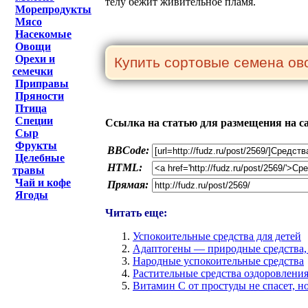
телу бежит живительное пламя.
Морепродукты
Мясо
Насекомые
Овощи
Орехи и
семечки
Приправы
Пряности
Птица
Специи
Ссылка на статью для размещения на с
Сыр
Фрукты
BBCode:
Целебные
HTML:
травы
Чай и кофе
Прямая:
Ягоды
Читать еще:
Успокоительные средства для детей
Адаптогены — природные средства,
Народные успокоительные средства
Растительные средства оздоровлени
Витамин C от простуды не спасет, но