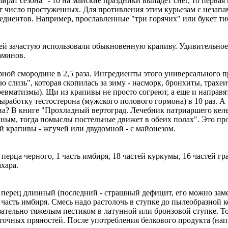
зврат сезона" - то на майские праздники выпадет снег, то перв
ет число простуженных. Для противления этим курьезам с незап
диентов. Например, прославленные "три горячих" или букет ти
й зачастую использовали обыкновенную крапиву. Удивительное р
аминов.
ерной смородине в 2,5 раза. Ингредиенты этого универсального 
ю слизь", которая скопилась за зиму - насморк, бронхиты, тра
ревматизмы). Щи из крапивы не просто согреют, а еще и направя
аботку тестостерона (мужского полового гормона) в 10 раз. А ч
на? В книге "Прохладный вертоград. Лечебник патриаршего келе
чным, тогда помыслы постельные движет в обеих полах". Это п
й крапивы - жгучей или двудомной - с майонезом.
и перца черного, 1 часть имбиря, 18 частей куркумы, 16 частей г
ахара.
 перец длинный (последний - страшный дефицит, его можно зам
а часть имбиря. Смесь надо растолочь в ступке до пылеобразно
язательно тяжелым пестиком в латунной или бронзовой ступке. Т
точных пряностей. После употребления белкового продукта (нап