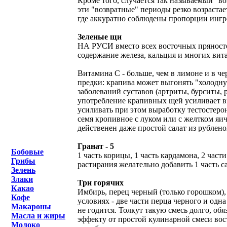
Кроме того, случается так называемый "во
эти "возвратные" периоды резко возраста
где аккуратно соблюдены пропорции ингре
Зеленые щи
НА РУСИ вместо всех восточных пряносте
содержание железа, кальция и многих вит
Витамина С - больше, чем в лимоне и в ч
предки: крапива может выгонять "холодну
заболеваний суставов (артриты, бурситы, 
употребление крапивных щей усиливает выр
усиливать при этом выработку тестостеро
семя кропивное с луком или с желтком яи
действенен даже простой салат из рублено
Гранат - 5
Бобовые
1 часть корицы, 1 часть кардамона, 2 част
Грибы
растирания желательно добавить 1 часть с
Зелень
Злаки
Три горячих
Какао
Имбирь, перец черный (только горошком),
Кофе
условиях - две части перца черного и одн
Макароны
не годится. Толкут такую смесь долго, об
Масла и жиры
эффекту от простой кулинарной смеси вос
Молоко