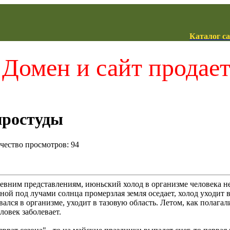
Каталог с
Домен и сайт продае
простуды
ичество просмотров: 94
ним представлениям, июньский холод в организме человека не
ной под лучами солнца промерзлая земля оседает, холод уходит в
вался в организме, уходит в тазовую область. Летом, как полаг
еловек заболевает.