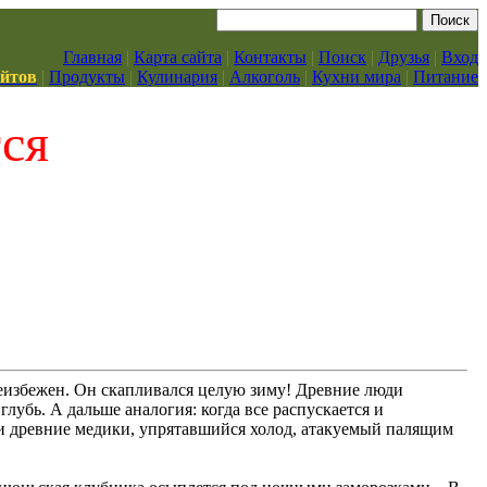
Главная
|
Карта сайта
|
Контакты
|
Поиск
|
Друзья
|
Вход
айтов
|
Продукты
|
Кулинария
|
Алкоголь
|
Кухни мира
|
Питание
тся
избежен. Он скапливался целую зиму! Древние люди
глубь. А дальше аналогия: когда все распускается и
али древние медики, упрятавшийся холод, атакуемый палящим