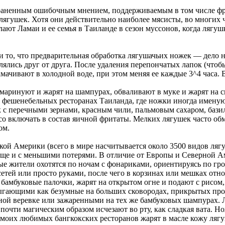
страненным ошибочным мнением, поддерживаемым в том числе ф
ягушек. Хотя они действительно наиболее мясисты, во многих ча
елают Ламаи и ее семья в Таиланде в сезон муссонов, когда ляг
 то, что предварительная обработка лягушачьих ножек — дело н
елялись друг от друга. После удаления перепончатых лапок (что
мачивают в холодной воде, при этом меняя ее каждые 3^4 часа. 
маринуют и жарят на шампурах, обваливают в муке и жарят на ск
 фешенебельных ресторанах Таиланда, где ножки иногда имену
ок с перечными зернами, красным чили, пальмовым сахаром, базил
ясо включать в состав яичной фритаты. Мелких лягушек часто об
ом.
кой Америки (всего в мире насчитывается около 3500 видов ляг
роще и с меньшими потерями. В отличие от Европы и Северной А
ные жители охотятся по ночам с фонариками, ориентируясь по 
етей или просто руками, после чего в корзинах или мешках отн
бамбуковые палочки, жарят на открытом огне и подают с рисом,
ыгающими как безумные на больших сковородах, прикрытых пр
ной веревке или зажаренными на тех же бамбуковых шампурах. 
чти магическим образом исчезают во рту, как сладкая вата. Нож
з моих любимых бангкокских ресторанов жарят в масле кожу ляг