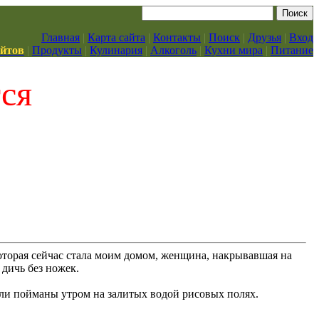
Главная
|
Карта сайта
|
Контакты
|
Поиск
|
Друзья
|
Вход
айтов
|
Продукты
|
Кулинария
|
Алкоголь
|
Кухни мира
|
Питание
тся
которая сейчас стала моим домом, женщина, накрывавшая на
дичь без ножек.
ыли пойманы утром на залитых водой рисовых полях.