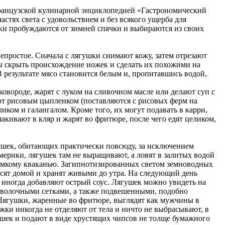
ранцузской кулинарной энциклопедией «Гастрономический
стях света с удовольствием и без всякого ущерба для
ушки пробуждаются от зимней спячки и выбираются из своих
епростое. Сначала с лягушки снимают кожу, затем отрезают
бы скрыть происхождение ножек и сделать их похожими на
В результате мясо становится белым и, пропитавшись водой,
овороде, жарят с луком на сливочном масле или делают суп с
ют рисовым цыпленком (поставляются с рисовых ферм на
иком и галангалом. Кроме того, их могут подавать в карри,
макивают в кляр и жарят во фритюре, после чего едят целиком,
ушек, обитающих практически повсюду, за исключением
мерики, лягушек там не выращивают, а ловят в залитых водой
громкому кваканью. Загипнотизированных светом земноводных
осят домой и хранят живыми до утра. На следующий день
 иногда добавляют острый соус. Лягушек можно увидеть на
оволочными сетками, а также подвешенными, подобно
Лягушки, жаренные во фритюре, выглядят как мужчины в
ки никогда не отделяют от тела и ничто не выбрасывают, в
ушек и подают в виде хрустящих чипсов не толще бумажного