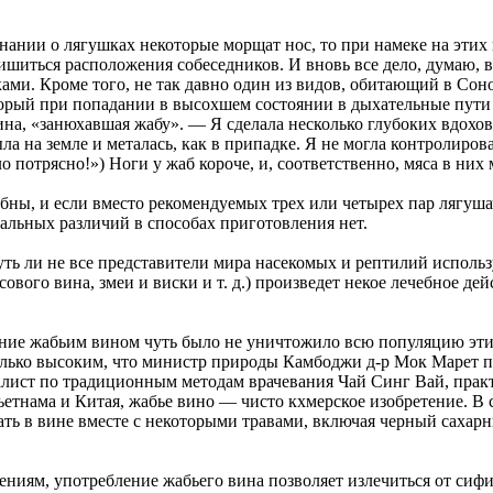
нании о лягушках некоторые морщат нос, то при намеке на этих
лишиться расположения собеседников. И вновь все дело, думаю, 
ками. Кроме того, не так давно один из видов, обитающий в Со
торый при попадании в высохшем состоянии в дыхательные пути 
на, «занюхавшая жабу». — Я сделала несколько глубоких вдохов
а на земле и металась, как в припадке. Я не могла контролирова
ло потрясно!») Ноги у жаб короче, и, соответственно, мяса в них
бны, и если вместо рекомендуемых трех или четырех пар лягуша
альных различий в способах приготовления нет.
уть ли не все представители мира насекомых и рептилий использ
ового вина, змеи и виски и т. д.) произведет некое лечебное де
ение жабьим вином чуть было не уничтожило всю популяцию эти
олько высоким, что министр природы Камбоджи д-р Мок Марет п
лист по традиционным методам врачевания Чай Синг Вай, практ
ьетнама и Китая, жабье вино — чисто кхмерское изобретение. В
ать в вине вместе с некоторыми травами, включая черный сахар
ниям, употребление жабьего вина позволяет излечиться от сиф