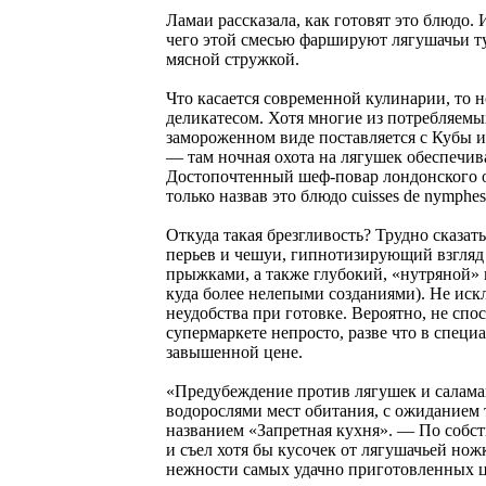
Ламаи рассказала, как готовят это блюдо.
чего этой смесью фаршируют лягушачьи ту
мясной стружкой.
Что касается современной кулинарии, то н
деликатесом. Хотя многие из потребляемы
замороженном виде поставляется с Кубы 
— там ночная охота на лягушек обеспечи
Достопочтенный шеф-повар лондонского о
только назвав это блюдо cuisses de nymph
Откуда такая брезгливость? Трудно сказа
перьев и чешуи, гипнотизирующий взгляд 
прыжками, а также глубокий, «нутряной» 
куда более нелепыми созданиями). Не иск
неудобства при готовке. Вероятно, не сп
супермаркете непросто, разве что в специ
завышенной цене.
«Предубеждение против лягушек и саламан
водорослями мест обитания, с ожиданием 
названием «Запретная кухня». — По собст
и съел хотя бы кусочек от лягушачьей нож
нежности самых удачно приготовленных 