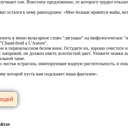
улучшает сон. Воистину предложение, от которого трудно отказат
ват остался к нему равнодушен: «Мне больше нравятся жабы, к
менить в меню вульгарное слово "лягушки" на мифологическое 
Chaud-froid a L'Aurore".
е в первоклассном белом вине. Остудите их, хорошо очистите и
 с паприкой, он должен иметь золотистый цвет. Уложите ножки н
альной чаше.
листья эстрагона, имитирующие водную растительность, и покро
рму которой пусть вам подскажет ваша фантазия».
айтах