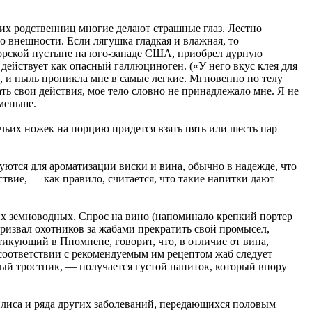
 их родственниц многие делают страшные глаз. Лестно
во внешности. Если лягушка гладкая и влажная, то
норской пустыне на юго-западе США, приобрел дурную
действует как опасный галлюциноген. («У него вкус клея для
, и пыль проникла мне в самые легкие. Мгновенно по телу
ть свои действия, мое тело словно не принадлежало мне. Я не
 меньше.
чьих ножек на порцию придется взять пять или шесть пар
уются для ароматизации виски и вина, обычно в надежде, что
йствие, — как правило, считается, что такие напитки дают
х земноводных. Спрос на вино (напоминало крепкий портер
ризвал охотников за жабами прекратить свой промысел,
икующий в Пномпене, говорит, что, в отличие от вина,
 соответствии с рекомендуемым им рецептом жаб следует
ный тростник, — получается густой напиток, который впору
илиса и ряда других заболеваний, передающихся половым