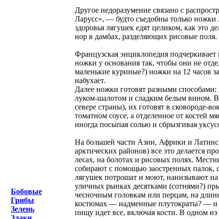
Другое недоразумение связано с распро
Ларусс», — будто съедобны только ножки л
здоровья лягушек едят целиком, как это д
нор в дамбах, разделяющих рисовые поля.
Французская энциклопедия подчеркивает и
ножки у основания так, чтобы они не отд
маленькие куриные?) ножки на 12 часов за
набухает.
Далее ножки готовят разными способами: 
луком-шалотом и сладким белым вином. В
севере страны), их готовят в сковороде-в
томатном соусе, а отделенное от костей м
иногда посыпая солью и сбрызгивая уксус
На большей части Азии, Африки и Латинс
арктических районов) все это делается п
лесах, на болотах и рисовых полях. Мест
собирают с помощью заостренных палок, с
лягушек потрошат и моют, нанизывают на 
уличных рынках десятками (сотнями?) пр
Бобовые
чесночным головкам или перцам, на длин
Грибы
костюмах — надменные плутократы? — и по
Зелень
пищу идет все, включая кости. В одном и
Злаки