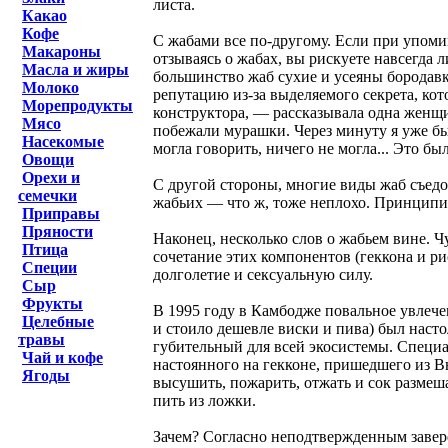
листа.
Какао
Кофе
С жабами все по-другому. Если при упоми
Макароны
отзываясь о жабах, вы рискуете навсегда 
Масла и жиры
большинство жаб сухие и усеяны бородав
Молоко
репутацию из-за выделяемого секрета, ко
Морепродукты
конструктора, — рассказывала одна женщи
Мясо
побежали мурашки. Через минуту я уже был
Насекомые
могла говорить, ничего не могла... Это бы
Овощи
Орехи и
С другой стороны, многие виды жаб съедо
семечки
жабьих — что ж, тоже неплохо. Принципи
Приправы
Пряности
Наконец, несколько слов о жабьем вине. Ч
Птица
сочетание этих компонентов (геккона и рис
Специи
долголетие и сексуальную силу.
Сыр
Фрукты
В 1995 году в Камбодже повальное увлеч
Целебные
и стоило дешевле виски и пива) был наст
травы
губительный для всей экосистемы. Специа
Чай и кофе
настоянного на гекконе, пришедшего из В
Ягоды
высушить, пожарить, отжать и сок размеш
пить из ложки.
Зачем? Согласно неподтвержденным завере