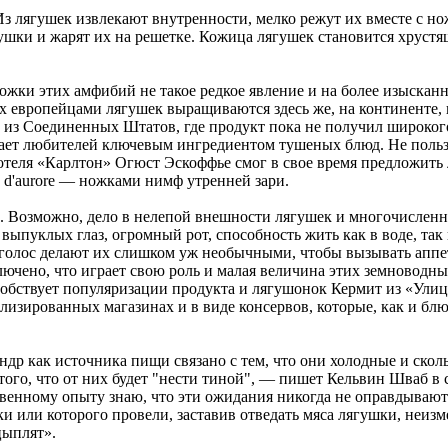
 Из лягушек извлекают внутренности, мелко режут их вместе с 
шки и жарят их на решетке. Кожица лягушек становится хрустящ
ожки этих амфибий не такое редкое явление и на более изысканн
х европейцами лягушек выращиваются здесь же, на континенте, 
и из Соединенных Штатов, где продукт пока не получил широко
вает любителей ключевым ингредиентом тушеных блюд. Не поль
теля «Карлтон» Огюст Эскоффье смог в свое время предложить л
es d'aurore — ножками нимф утренней зари.
ть. Возможно, дело в нелепой внешности лягушек и многочисленн
выпуклых глаз, огромный рот, способность жить как в воде, так
голос делают их слишком уж необычными, чтобы вызывать аппети
лючено, что играет свою роль и малая величина этих земноводн
особствует популяризации продукта и лягушонок Кермит из «Ули
ализированных магазинах и в виде консервов, которые, как и блю
др как источника пищи связано с тем, что они холодные и скол
того, что от них будет "нести тиной", — пишет Кельвин Шваб 
венному опыту знаю, что эти ожидания никогда не оправдываются
ки или которого провели, заставив отведать мяса лягушки, неизм
цыплят».