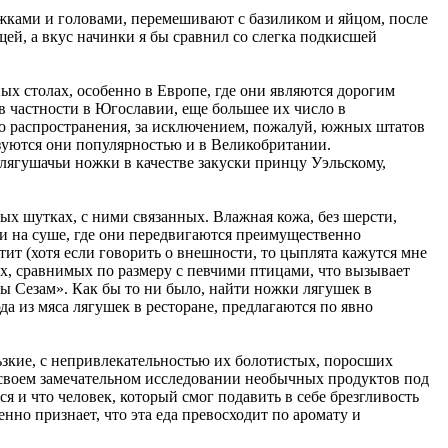
ножками и головами, перемешивают с базиликом и яйцом, после
ей, а вкус начинки я бы сравнил со слегка подкисшей
ых столах, особенно в Европе, где они являются дорогим
в частности в Югославии, еще большее их число в
го распространения, за исключением, пожалуй, южных штатов
зуются они популярностью и в Великобритании.
ягушачьи ножки в качестве закуски принцу Уэльскому,
ых шутках, с ними связанных. Влажная кожа, без шерсти,
 и на суше, где они передвигаются преимущественно
т (хотя если говорить о внешности, то цыплята кажутся мне
ых, сравнимых по размеру с певчими птицами, что вызывает
цы Сезам». Как бы то ни было, найти ножки лягушек в
да из мяса лягушек в ресторане, предлагаются по явно
ьзкие, с непривлекательностью их болотистых, поросших
в своем замечательном исследовании необычных продуктов под
 и что человек, который смог подавить в себе брезгливость
енно признает, что эта еда превосходит по аромату и