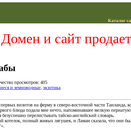
Каталог с
Домен и сайт продае
абы
ичество просмотров: 405
еся и земноводные
,
экзотика
 первых визитов на ферму в северо-восточной части Таиланда, 
ервого блюда подала мне нечто, напоминавшее мелкую пернатую 
я безуспешно перелистывать тайско-английский словарь.
й котелок, полный живых лягушек, и Ламаи сказала, что они б
"».