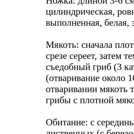
Ножка: длиной 3-6 см
цилиндрическая, ровн
выполненная, белая, 
Мякоть: сначала плот
срезе сереет, затем т
съедобный гриб (3 ка
(отваривание около 1
отваривании мякоть 
грибы с плотной мяк
Обитание: с середин
лиственных (с березо