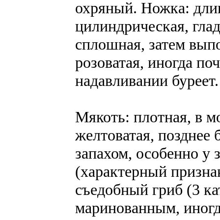
охряный. Ножка: длин
цилиндрическая, гла
сплошная, затем выпо
розоватая, иногда поч
надавливании буреет.
Мякоть: плотная, в м
желтоватая, позднее 
запахом, особенно у 
(характерный признак
съедобный гриб (3 ка
маринованным, иногд