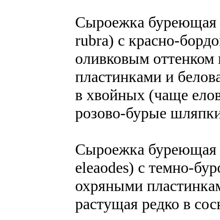
Сыроежка буреющая бо
rubra) с красно-борд
оливковым оттенком 
пластинками и белов
в хвойных (чаще ело
розово-бурые шляпки
Сыроежка буреющая ол
eleaodes) с темно-бу
охряными пластинкам
растущая редко в сос