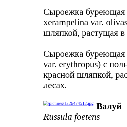
Сыроежка буреющая с
xerampelina var. oliv
шляпкой, растущая в 
Сыроежка буреющая к
var. erythropus) с п
красной шляпкой, ра
лесах.
Валуй
Russula foetens