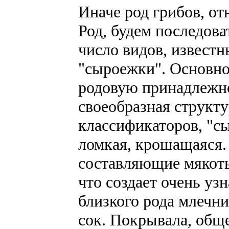
Иначе род грибов, о
Род, будем последова
число видов, известн
"сыроежки". Основно
родовую принадлежно
своеобразная структ
классификаторов, "сы
ломкая, крошащаяся.
составляющие мякоть
что создает очень уз
близкого рода млечн
сок. Покрывала, общее