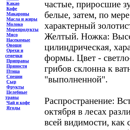
частые, приросшие зу
Какао
Кофе
белые, затем, по мер
Макароны
Масла и жиры
характерный золотис
Молоко
Морепродукты
Желтый. Ножка: Высот
Мясо
Насекомые
цилиндрическая, хар
Овощи
Орехи и
формы. Цвет - светло
семечки
Приправы
грибов склонна к ват
Пряности
Птица
"выполненной".
Специи
Сыр
Фрукты
Целебные
травы
Распространение: Вст
Чай и кофе
Ягоды
октября в лесах разл
всей видимости, как 