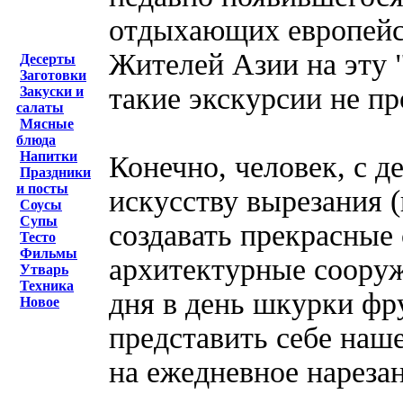
отдыхающих европейс
Жителей Азии на эту "
Десерты
Заготовки
такие экскурсии не пр
Закуски и
салаты
Мясные
блюда
Напитки
Конечно, человек, с 
Праздники
и посты
искусству вырезания (
Соусы
Супы
создавать прекрасные
Тесто
Фильмы
архитектурные сооруже
Утварь
Техника
дня в день шкурки фр
Новое
представить себе наш
на ежедневное нарезан