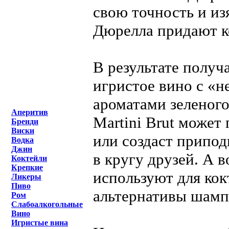
свою точность и из
Дюрелла придают к
В результате получа
игристое вино с «н
ароматами зеленого
Аперитив
Martini Brut може
Бренди
Виски
или создаст припо
Водка
Джин
в кругу друзей. А 
Коктейли
Крепкие
используют для кок
Ликеры
Пиво
альтернативы шамп
Ром
Слабоалкогольные
Вино
Игристые вина