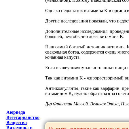
(менахинон). Поэтому в медицинском соо
Однако недостаток витамина K в организ
Другие исследования показали, что недос
Дополнительные исследования, проведенн
большей, чем обычно дозы витамина K.
Наш самый богатый источник витамина K 
свекольная ботва, содержится очень мног
кочанная капуста.
Если вышеупомянутые источники пищи пот
Так как витамин K - жирорастворимый ви
Антикоагулянты, такие как варфарин, пр
витамином K, нужно обратиться за совето
Д-р Франклин Маккой. Великая Эпоха, Нь
Аюрведа
Вегетарианство
Вещества
Витамины и