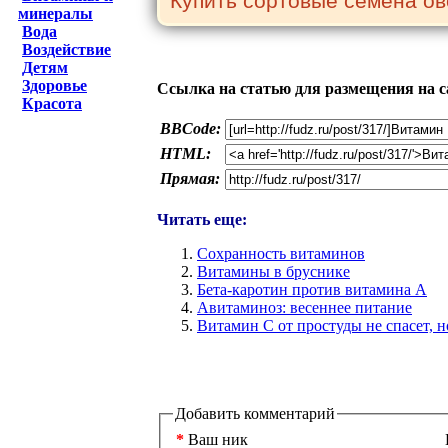
минералы
Вода
Воздействие
Детям
Здоровье
Ссылка на статью для размещения на с
Красота
BBCode:
HTML:
Прямая:
Читать еще:
Сохранность витаминов
Витамины в бруснике
Бета-каротин против витамина А
Авитаминоз: весеннее питание
Витамин C от простуды не спасет, н
Добавить комментарий
*
Ваш ник