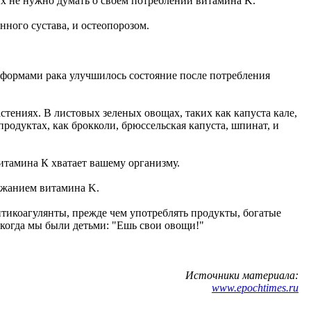
х не нужно думать о своем потреблении витамина K.
ного сустава, и остеопорозом.
 формами рака улучшилось состояние после потребления
тениях. В листовых зеленых овощах, таких как капуста кале,
родуктах, как брокколи, брюссельская капуста, шпинат, и
итамина К хватает вашему организму.
ржанием витамина K.
тикоагулянты, прежде чем употреблять продукты, богатые
 когда мы были детьми: "Ешь свои овощи!"
Источники материала:
www.epochtimes.ru