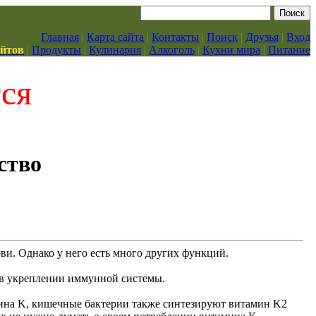
Главная
|
Карта сайта
|
Контакты
|
Поиск
|
Друзья
|
Вход
айтов
|
Продукты
|
Кулинария
|
Алкоголь
|
Кухни мира
|
Питание
тся
ство
ови. Однако у него есть много других функций.
и в укреплении иммунной системы.
мина K, кишечные бактерии также синтезируют витамин K2