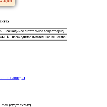
айтах
о и не навредит
Email (будет скрыт)