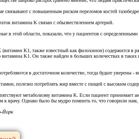
бществе широко распространено мнение, что людям практически
ме связывают с повышенным риском переломов костей тазобедрен
таток витамина K связан с обызвествлением артерий.
ые в этой области, показали, что у пациентов с определенными
(витамин K1, также известный как филохинон) содержится в рас
о витамина K1. Он также найден в больших количествах в таких п
ребляются в достаточном количестве, тогда будьте уверены - в
тамин, полезно потреблять жир вместе с пищей с высоким соде
епятствуют метаболизму витамина K. Если пациент принимает ан
м к врачу. Однако было бы мудро помнить то, что говорили нам,
ю-Йорк