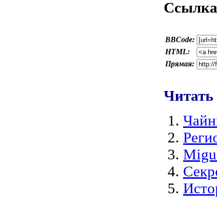
Ссылка 
BBCode:
HTML:
Прямая:
Читать
Чайн
Реги
Migu
Секр
Исто