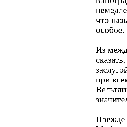
виногра
немедле
что наз
особое.
Из межд
сказать
заслуго
при все
Вельтли
значите
Прежде 