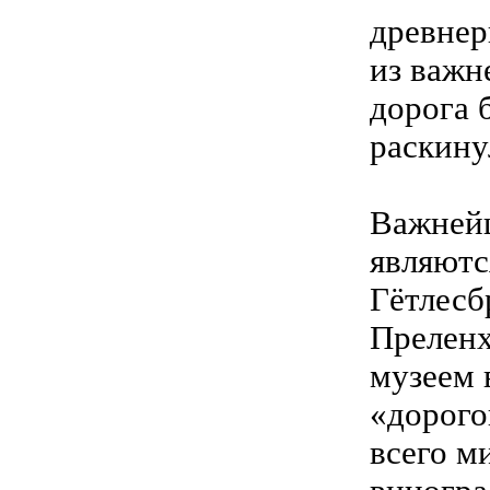
древнер
из важн
дорога 
раскину
Важнейш
являютс
Гётлесбр
Преленх
музеем 
«дорого
всего м