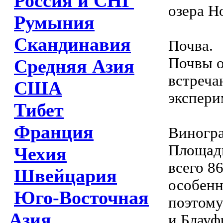
Россия и СНГ
озера Н
Румыния
Скандинавия
Почва.
Почвы о
Средняя Азия
встреча
США
экспери
Тибет
Франция
Виногра
Площадь
Чехия
всего 8
Швейцария
особенн
Юго-Восточная
поэтому
Азия
и Блауф