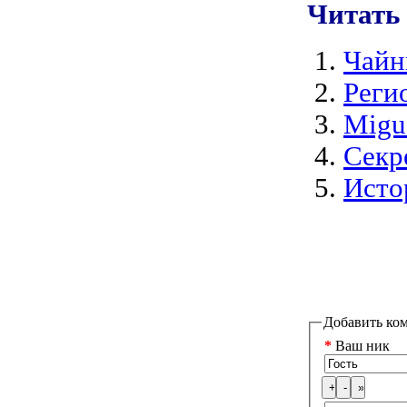
Читать
Чайн
Реги
Migu
Секр
Исто
Добавить ко
*
Ваш ник