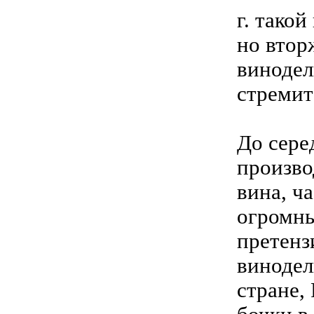
г. тако
но втор
винодел
стремит
До сере
произво
вина, ч
огромны
претенз
винодел
стране,