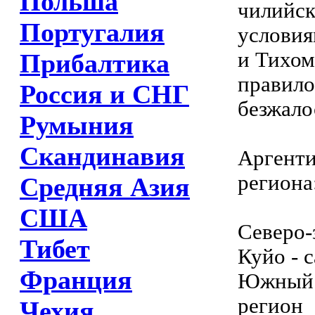
Польша
чилийск
Португалия
условия
и Тихом
Прибалтика
правило
Россия и СНГ
безжало
Румыния
Скандинавия
Аргенти
региона
Средняя Азия
США
Северо-
Тибет
Куйо - 
Франция
Южный р
регион
Чехия