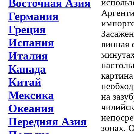
Восточная Азия
использ
Аргенти
Германия
импорте
Греция
Засажен
Испания
винная 
Италия
минутах
настоль
Канада
картина
Китай
необход
Мексика
на зазу
чилийск
Океания
непосре
Передняя Азия
зонах. 