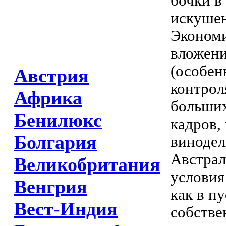
бочки в
искушен
Экономи
вложени
(особен
Австрия
контрол
Африка
больших
Бенилюкс
кадров,
Болгария
винодел
Австрал
Великобритания
условия
Венгрия
как в п
Вест-Индия
собстве