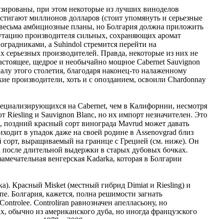
тизированы, при этом некоторые из лучших виноделов
тигают миллионов долларов (стоит упомянуть и серьезные
ы весьма амбициозные планы, но Болгария должна приложить
путацию производителя сильных, сохраняющих аромат
оградниками, a Suhindol стремится перейти на
ах серьезных производителей. Правда, некоторые из них не
астоящее, щедрое и необычайно мощное Cabernet Sauvignon
чалу этого столетия, благодаря наконец-то налаженному
е производители, хоть и с опозданием, освоили Chardonnay
пециализирующихся на Cabernet, чем в Калифорнии, несмотря
iesling и Sauvignon Blanc, но их импорт незначителен. Это
а, поздний красный сорт винограда Mavrud может давать
ходит в упадок даже на своей родине в Assenovgrad близ
й сорт, выращиваемый на границе с Грецией (см. ниже). Он
 после длительной выдержки в старых дубовых бочках.
замечательная венгерская Kadarka, которая в Болгарии
). Красный Misket (местный гибрид Dimiat и Riesling) и
пе. Болгария, кажется, полна решимости загнать
ntrolee. Controliran равнозначен апелласьону, но
, обычно из американского дуба, но иногда французского