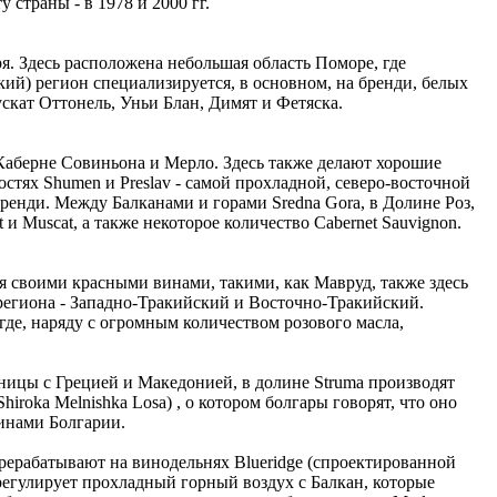
 страны - в 1978 и 2000 гг.
. Здесь расположена небольшая область Поморе, где
й) регион специализируется, в основном, на бренди, белых
скат Оттонель, Уньи Блан, Димят и Фетяска.
Каберне Совиньона и Мерло. Здесь также делают хорошие
тях Shumen и Preslav - самой прохладной, северо-восточной
ренди. Между Балканами и горами Sredna Gora, в Долине Роз,
 Muscat, а также некоторое количество Cabernet Sauvignon.
я своими красными винами, такими, как Мавруд, также здесь
 региона - Западно-Тракийский и Восточно-Тракийский.
де, наряду с огромным количеством розового масла,
границы с Грецией и Македонией, в долине Struma производят
roka Melnishka Losa) , о котором болгары говорят, что оно
винами Болгарии.
 перерабатывают на винодельнях Blueridge (спроектированной
ру регулирует прохладный горный воздух с Балкан, которые