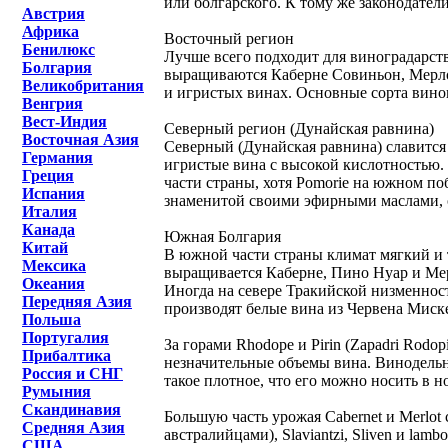
или болгарского. К тому же законодатели
Австрия
Африка
Восточный регион
Бенилюкс
Лучше всего подходит для виноградарст
Болгария
выращиваются Каберне Совиньон, Мерло,
Великобритания
и игристых винах. Основные сорта виног
Венгрия
Вест-Индия
Северный регион (Дунайская равнина)
Восточная Азия
Северный (Дунайская равнина) славится
Германия
игристые вина с высокой кислотностью. 
Греция
части страны, хотя Pomorie на южном по
Испания
знаменитой своими эфирными маслами, ос
Италия
Канада
Южная Болгария
Китай
В южной части страны климат мягкий и 
Мексика
выращивается Каберне, Пино Нуар и Мерл
Океания
Иногда на севере Тракийской низменност
Передняя Азия
производят белые вина из Червена Миске
Польша
Португалия
За горами Rhodope и Pirin (Zapadri Rodo
Прибалтика
незначительные объемы вина. Винодельня
Россия и СНГ
такое плотное, что его можно носить в
Румыния
Скандинавия
Большую часть урожая Cabernet и Merlot 
Средняя Азия
австралийцами), Slaviantzi, Sliven и la
США