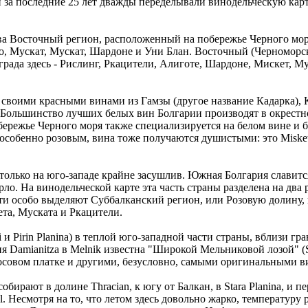
 за последние 25 лет дважды переделывали винодельческую карту
ва Восточный регион, расположенный на побережье Черного моря
 Мускат, Мускат, Шардоне и Уни Блан. Восточный (Черноморски
рада здесь - Рислинг, Ркацители, Алиготе, Шардоне, Мискет, Му
 своими красными винами из Гамзы (другое название Кадарка), 
Большинство лучших белых вин Болгарии производят в окрестнос
бережье Черного моря также специализируется на белом вине и б
обенно розовым, вина тоже получаются душистыми: это Misket и
только на юго-западе крайне засушлив. Южная Болгария славитс
о. На винодельческой карте эта часть страны разделена на два
и особо выделяют Суббалканский регион, или Розовую долину, г
та, Муската и Ркацители.
pi и Pirin Planina) в теплой юго-западной части страны, вблизи 
 Damianitza в Melnik известна "Широкой Мельниковой лозой" (Shi
 носовом платке и другими, безусловно, самыми оригинальными 
собирают в долине Thracian, к югу от Балкан, в Stara Planina, и
mbol. Несмотря на то, что летом здесь довольно жарко, температу