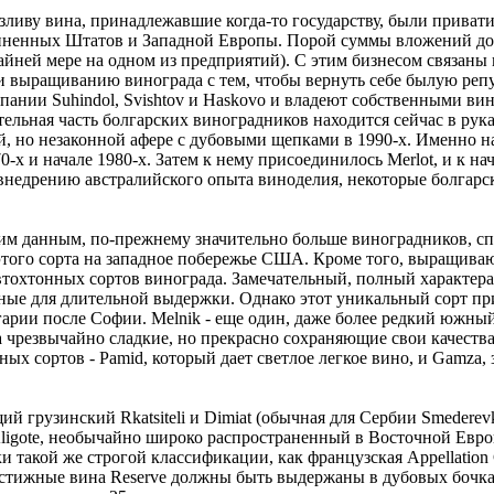
розливу вина, принадлежавшие когда-то государству, были прива
иненных Штатов и Западной Европы. Порой суммы вложений дос
райней мере на одном из предприятий). С этим бизнесом связан
 и выращиванию винограда с тем, чтобы вернуть себе былую ре
пании Suhindol, Svishtov и Haskovo и владеют собственными вин
ительная часть болгарских виноградников находится сейчас в рук
й, но незаконной афере с дубовыми щепками в 1990-х. Именно н
-х и начале 1980-х. Затем к нему присоединилось Merlot, и к на
недрению австралийского опыта виноделия, некоторые болгарски
ским данным, по-прежнему значительно больше виноградников, с
го сорта на западное побережье США. Кроме того, выращивают R
автохтонных сортов винограда. Замечательный, полный характер
ые для длительной выдержки. Однако этот уникальный сорт при
лгарии после Софии. Melnik - еще один, даже более редкий южны
 чрезвычайно сладкие, но прекрасно сохраняющие свои качества
х сортов - Pamid, который дает светлое легкое вино, и Gamza, 
 грузинский Rkatsiteli и Dimiat (обычная для Сербии Smederevka
 Aligote, необычайно широко распространенный в Восточной Евро
акой же строгой классификации, как французская Appellation Co
стижные вина Reserve должны быть выдержаны в дубовых бочках