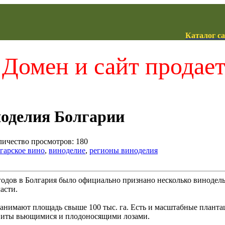
Каталог с
Домен и сайт продае
оделия Болгарии
оличество просмотров: 180
гарское вино
,
виноделие
,
регионы виноделия
 годов в Болгария было официально признано несколько винодел
асти.
анимают площадь свыше 100 тыс. га. Есть и масштабные плантац
увиты вьющимися и плодоносящими лозами.