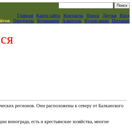
Главная
|
Карта сайта
|
Контакты
|
Поиск
|
Друзья
|
Вход
айтов
|
Продукты
|
Кулинария
|
Алкоголь
|
Кухни мира
|
Питание
тся
ьческих регионов. Они расположены к северу от Балканского
ии винограда, есть и крестьянские хозяйства, многие