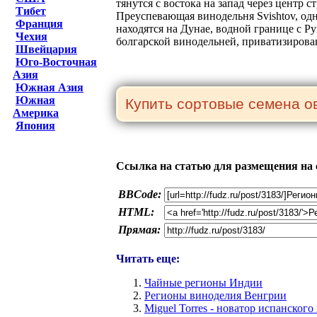
тянутся с востока на запад через центр 
Тибет
Преуспевающая винодельня Svishtov, од
Франция
находятся на Дунае, водной границе с Р
Чехия
болгарской винодельней, приватизирова
Швейцария
Юго-Восточная
Азия
Южная Азия
Южная
Америка
Япония
Ссылка на статью для размещения на 
BBCode:
HTML:
Прямая:
Читать еще:
Чайные регионы Индии
Регионы виноделия Венгрии
Miguel Torres - новатор испанског