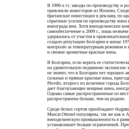
В 1990-х гг. заводы по производству и 
привлекли инвесторов из Японии, Соед
британские инвестиции в рекламу, по к
серьезные усилия по производству вина
винограда вин. Хотя винодельческие ком
самообеспечение к 2009 г., лишь незнач
удержались от участия в привлекательно
создало репутацию Болгарии в конце 1970
контролю за температурным режимом и в
и свежие ароматные красные вина.
В Болгарии, если верить ее статистиче
на удивительную недавнюю экспансию это
не значит, что в Болгарии нет хороших 
сильные и пряные красные вина, пригодн
Plovdiv, второго по величине города Бо
дает благоухающие мощные вина, иногда
Однако самые распространенные из местны
распространена больше, чем на родине.
Среди белых сортов преобладают бодрящий
Muscat Ottonel популярны, так же как и
винодельческую промышленность в рамки т
устанавливает больше ограничений. Пре