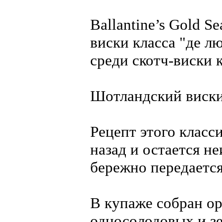
Ballantine’s Gold S
виски класса "де л
среди скотч-виски 
Шотландский виски
Рецепт этого класс
назад и остается н
бережно передается
В купаже собран ор
односолодовых и з