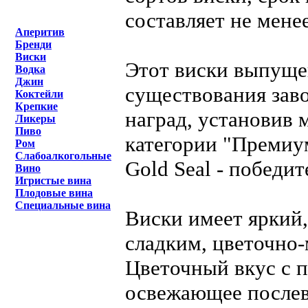
составляет не менее
Аперитив
Бренди
Виски
Этот виски выпущен
Водка
Джин
существования зав
Коктейли
Крепкие
наград, установив 
Ликеры
Пиво
категории "Премиум 
Ром
Слабоалкогольные
Gold Seal - победите
Вино
Игристые вина
Плодовые вина
Специальные вина
Виски имеет яркий,
сладким, цветочно-
Цветочный вкус с 
освежающее послев