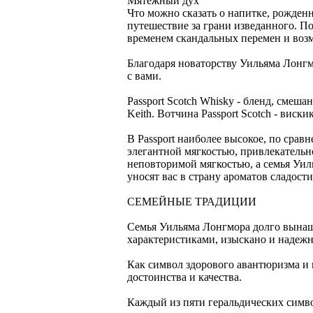
Мятежный дух
Что можно сказать о напитке, рожденн
путешествие за грани изведанного. По
временем скандальных перемен и возм
Благодаря новаторству Уильяма Лонгм
с вами.
Passport Scotch Whisky - бленд, сме
Keith. Вотчина Passport Scotch - виски
В Passport наиболее высокое, по сра
элегантной мягкостью, привлекательно
неповторимой мягкостью, а семья Уил
уносят вас в страну ароматов сладост
СЕМЕЙНЫЕ ТРАДИЦИИ
Семья Уильяма Лонгмора долго вынаш
характеристиками, изыскано и надеж
Как символ здорового авантюризма и 
достоинства и качества.
Каждый из пяти геральдических симво