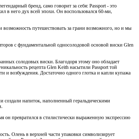
гендарный бренд, само говорит за себя: Passport - это
ил в него дух всей эпохи. Он воспользовался 60-ми,
ли возможность путешествовать за грани возможного, но и мы
ляторов с фундаментальной односолодовой основой виски Glen
ванных солодовых виски. Благодоря этому оно обладает
никальность рецепта Glen Keith насытили Passport той
ти и возбуждения. Достаточно одного глотка и капли купажа
ни создали напиток, наполненный геральдическими
и.
емя он превратился в стилистически выраженную экспрессию
ость. Олень в верхней части упаковки символизирует