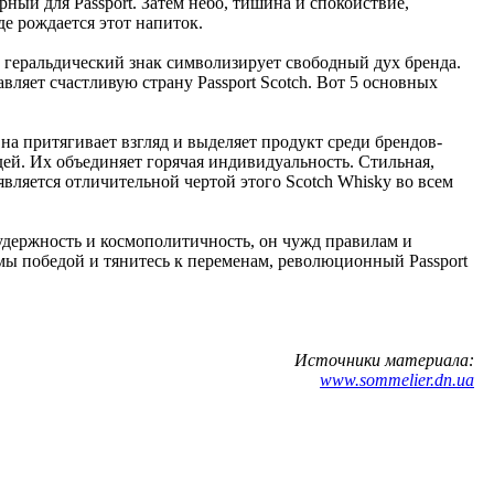
ный для Passport. Затем небо, тишина и спокойствие,
де рождается этот напиток.
т геральдический знак символизирует свободный дух бренда.
вляет счастливую страну Passport Scotch. Вот 5 основных
а притягивает взгляд и выделяет продукт среди брендов-
ей. Их объединяет горячая индивидуальность. Стильная,
является отличительной чертой этого Scotch Whisky во всем
зудержность и космополитичность, он чужд правилам и
имы победой и тянитесь к переменам, революционный Passport
Источники материала:
www.sommelier.dn.ua