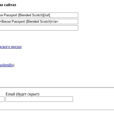
а сайтах
дского виски
shmills)
Email (будет скрыт)