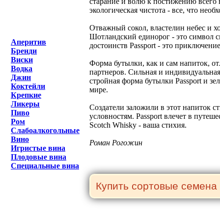
старание и волю к постижению всего н
экологическая чистота - все, что необ
Отважный сокол, властелин небес и х
Шотландский единорог - это символ си
Аперитив
достоинств Passport - это приключение
Бренди
Виски
Форма бутылки, как и сам напиток, о
Водка
партнеров. Сильная и индивидуальная
Джин
стройная форма бутылки Passport и зе
Коктейли
мире.
Крепкие
Ликеры
Создатели заложили в этот напиток с
Пиво
условностям. Passport влечет в путе
Ром
Scotch Whisky - ваша стихия.
Слабоалкогольные
Вино
Роман Рогожин
Игристые вина
Плодовые вина
Специальные вина