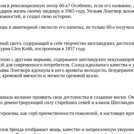
ом в революционную эпоху 60-х? Особенно, если его название, ле
дарив жизнь своему шедевру в 1965 году, Уильям Лонгмор залож
ожностей, и создал свою историю.
ора и авантюрной смелости его напитка, не только 60-е получи
шанный скотч, содержащий в себе творчество шотландских дистил
курня Glen Keith, построенная в 1857 году.
внению с другими марками, содержание шотландских некупажиро
й для современного потребителя. Солод идеального качества и у
ьяма Лонгмора вдохнула в него ароматы молодости, безудержнос
и, кремовой мягкости и легкости ореховой вуали.
ивала желание проявить свои достоинства в создании виски. О
но демонстрирующий силу старейших семей и кланов Шотланди
героизма, как герб преемственности поколений, в настоящее вр
лов бренда отображает мощь, качество и непреклонную уверенн