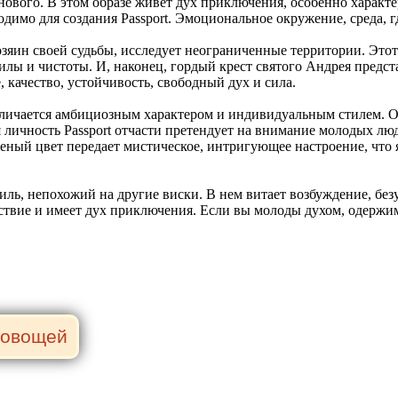
ового. В этом образе живет дух приключения, особенно характер
ходимо для создания Passport. Эмоциональное окружение, среда, г
озяин своей судьбы, исследует неограниченные территории. Это
лы и чистоты. И, наконец, гордый крест святого Андрея предста
, качество, устойчивость, свободный дух и сила.
тличается амбициозным характером и индивидуальным стилем. Он
 личность Passport отчасти претендует на внимание молодых люд
леный цвет передает мистическое, интригующее настроение, что 
тиль, непохожий на другие виски. В нем витает возбуждение, бе
шествие и имеет дух приключения. Если вы молоды духом, одерж