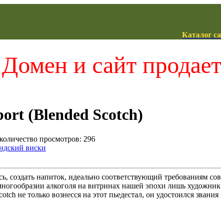
Каталог с
Домен и сайт продае
ort (Blended Scotch)
 количество просмотров: 296
ндский виски
сь, создать напиток, идеально соответствующий требованиям со
ногообразии алкоголя на витринах нашей эпохи лишь художник 
cotch не только вознесся на этот пьедестал, он удостоился зван