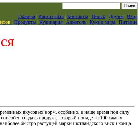
Главная
|
Карта сайта
|
Контакты
|
Поиск
|
Друзья
|
Вход
айтов
|
Продукты
|
Кулинария
|
Алкоголь
|
Кухни мира
|
Питание
тся
временных вкусовых норм, особенно, в наше время под силу
способен создать продукт, который попадет в 100 самых
ия наиболее быстро растущей марки шотландского виски конца