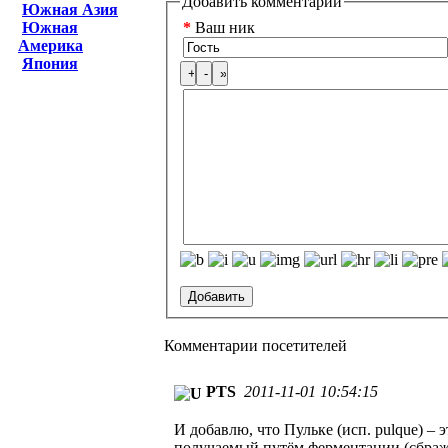
Добавить комментарий
Южная Азия
Южная
*
Ваш ник
Америка
Япония
Комментарии посетителей
PTS
2011-11-01 10:54:15
И добавлю, что Пульке (исп. pulque) 
получаемый путём ферментации (сбражи