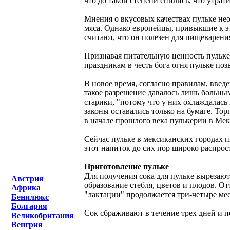
что до такой степени спились, что утра
Мнения о вкусовых качествах пульке не
мяса. Однако европейцы, привыкшие к э
считают, что он полезен для пищеварения
Признавая питательную ценность пульке,
праздникам в честь бога огня пульке поз
В новое время, согласно правилам, вве
такое разрешение давалось лишь больны
старики, "потому что у них охлаждалась 
законы оставались только на бумаге. То
в начале прошлого века пулькерии в Мек
Сейчас пульке в мексиканских городах п
этот напиток до сих пор широко распрос
Приготовление пульке
Для получения сока для пульке вырезаю
Австрия
образование стебля, цветов и плодов. О
Африка
"лактации" продолжается три-четыре меся
Бенилюкс
Болгария
Сок сбраживают в течение трех дней и по
Великобритания
Венгрия