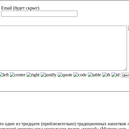
Email (будет скрыт)
– это один из тридцати (приблизительно) традиционных напитко
вания) свежего сока нескольких видов «магуэй» (Maguey; исп. 