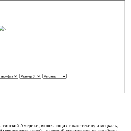
в латинской Америки, включающих также текилу и мецкаль,
Американская агава) – растений суккулентов из семейства