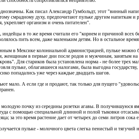
тили способность сопротивляться неприятелю.
однозначны. Как писал Александр Гумбольдт, этот "винный напи
тому смрадному духу, предпочитают пульке другим напиткам и 
, укрепляет организм и очень питателен".
 индейцы в то же время считали его "корнем и причиной всех бед
волялось пить всем, даже маленьким детям. Но в остальное врем
денным в Мексике колониальной администрацией, пульке можно б
м, женщинам в первые дни после родов и мужчинам, занятым на 
кровь". Для стариков была установлена норма - не более трех ма
рговля пульке, облагавшееся налогами, была выгодна государству
сико попадались уже через каждые двадцать шагов.
ьют мало. А если где и продают, так только для пущего "удовол
транен.
т молодую почку из середины розетки агавы. В получившуюся ям
ттуда с помощью специальной длинной и полой тыковки отсасыва
ца; за это время растение дает от четырех до семи литров сока 
лучается пульке - молочного цвета слегка пенистый и тягучий на