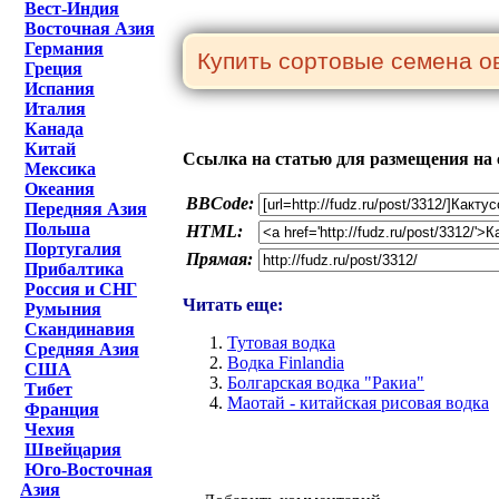
Вест-Индия
Восточная Азия
Германия
Греция
Испания
Италия
Канада
Китай
Ссылка на статью для размещения на 
Мексика
Океания
BBCode:
Передняя Азия
Польша
HTML:
Португалия
Прямая:
Прибалтика
Россия и СНГ
Читать еще:
Румыния
Скандинавия
Тутовая водка
Средняя Азия
Водка Finlandia
США
Болгарская водка "Ракиа"
Тибет
Маотай - китайская рисовая водка
Франция
Чехия
Швейцария
Юго-Восточная
Азия