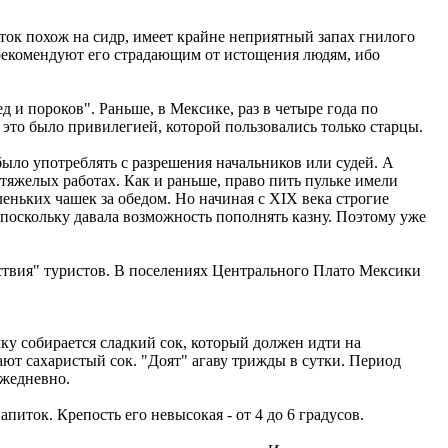
ток похож на сидр, имеет крайне неприятный запах гнилого
рекомендуют его страдающим от истощения людям, ибо
 и пороков". Раньше, в Мексике, раз в четыре года по
я это было привилегией, которой пользовались только старцы.
ыло употреблять с разрешения начальников или судей. А
тяжелых работах. Как и раньше, право пить пульке имели
леньких чашек за обедом. Но начиная с XIX века строгие
, поскольку давала возможность пополнять казну. Поэтому уже
ьствия" туристов. В поселениях Центрального Плато Мексики
ку собирается сладкий сок, который должен идти на
ют сахаристый сок. "Доят" агаву трижды в сутки. Период
ежедневно.
питок. Крепость его невысокая - от 4 до 6 градусов.