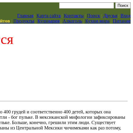
Главная
|
Карта сайта
|
Контакты
|
Поиск
|
Друзья
|
Вход
айтов
|
Продукты
|
Кулинария
|
Алкоголь
|
Кухни мира
|
Питание
тся
 400 грудей и соответственно 400 детей, которых она
ли - бог пульке. В мексиканской мифологии зафиксированы
ульке. Больше, конечно, грешили этим люди. Существует
згнаны из Центральной Мексики чичимеками как раз потому,