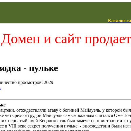
Каталог с
Домен и сайт продае
одка - пульке
оличество просмотров: 2029
ь
ьке
ацтеки, отождествляли агаву с богиней Майяуэль, у которой было
ке четырехсотгрудой Майяуэль самым важным считался Оме Точт
 них пернатый змей Кецалькоатль был замечен в пристрастии к п
шее в VIII веке секрет получения пульке, - впоследствии были и