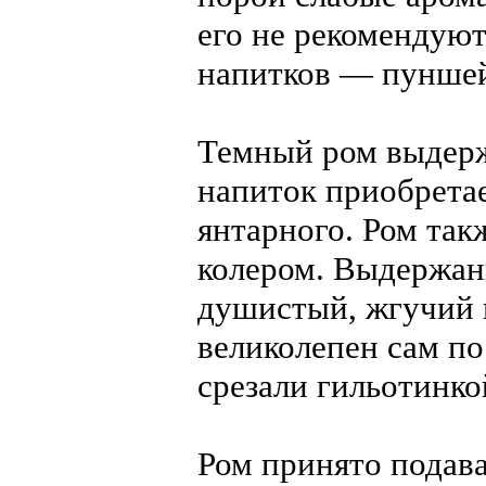
его не рекомендуют
напитков — пуншей
Темный ром выдерж
напиток приобретае
янтарного. Ром та
колером. Выдержан
душистый, жгучий н
великолепен сам по
срезали гильотинко
Ром принято подават