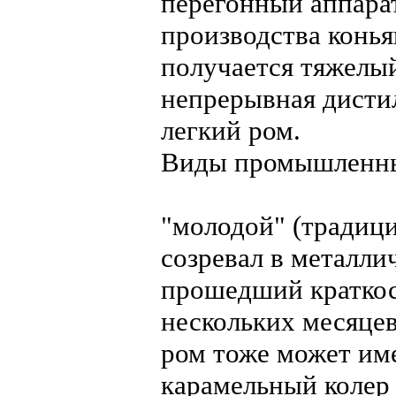
перегонный аппарат
производства коньяк
получается тяжелый
непрерывная дистилл
легкий ром.
Виды промышленны
"молодой" (традиц
созревал в металли
прошедший краткос
нескольких месяцев
ром тоже может име
карамельный колер 