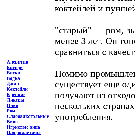
коктейлей и пунше
"старый" — ром, в
менее 3 лет. Он то
сравниться с качес
Аперитив
Бренди
Помимо промышленн
Виски
Водка
существует еще оди
Джин
Коктейли
получают из отходо
Крепкие
Ликеры
нескольких странах
Пиво
Ром
употребления.
Слабоалкогольные
Вино
Игристые вина
Плодовые вина