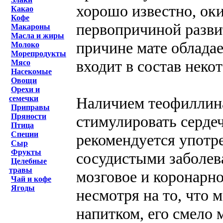
хорошо известно, ок
Какао
Кофе
первопричиной разви
Макароны
Масла и жиры
причине мате облада
Молоко
Морепродукты
входит в состав неко
Мясо
Насекомые
Овощи
Орехи и
Наличием теофиллина
семечки
Приправы
Пряности
стимулировать серде
Птица
Специи
рекомендуется употр
Сыр
Фрукты
сосудистыми заболев
Целебные
травы
мозговое и коронарно
Чай и кофе
Ягоды
несмотря на то, что
напитком, его смело 