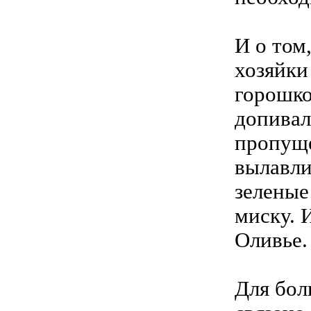
И о том
хозяйки
горошко
допивал
пропуще
вылавли
зеленые
миску. 
Оливье.
Для бол