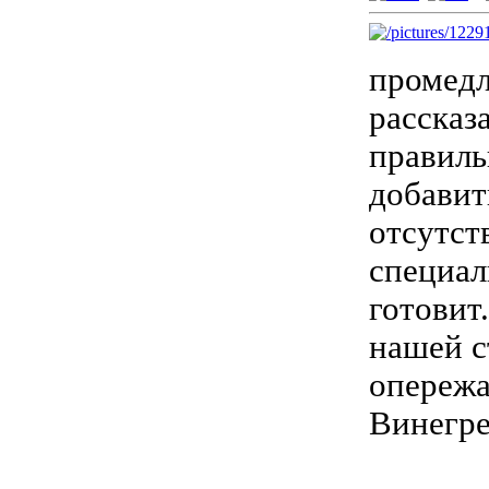
промедл
рассказ
правиль
добавит
отсутст
специал
готовит
нашей с
опережа
Винегре