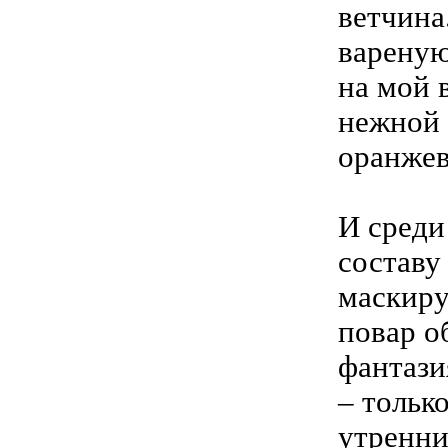
ветчина
вареную
на мой 
нежной 
оранжев
И среди
составу
маскиру
повар о
фантази
– тольк
утренни