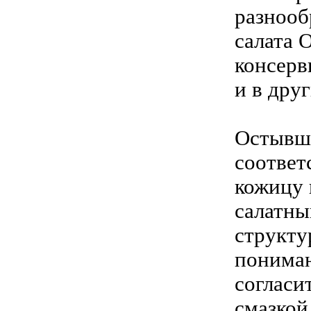
разнооб
салата 
консерв
и в дру
Остывше
соответ
кожицу 
салатны
структу
понимаю
согласи
смазкой