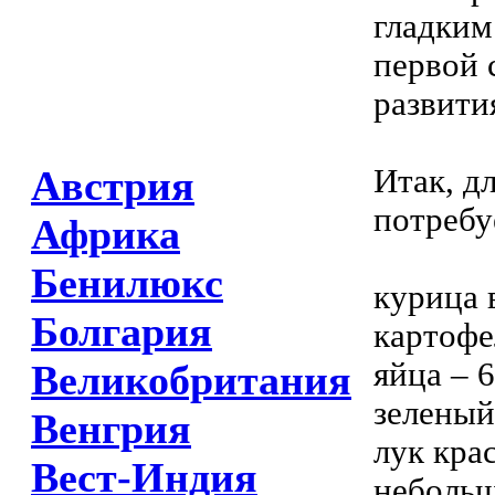
гладким
первой 
развити
Итак, дл
Австрия
потребу
Африка
Бенилюкс
курица 
Болгария
картофел
яйца – 6
Великобритания
зеленый
Венгрия
лук кра
Вест-Индия
небольш