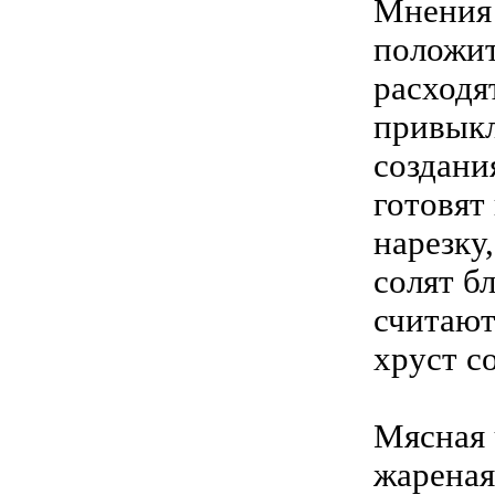
Мнения 
положит
расходя
привыкл
создани
готовят
нарезку
солят б
считают
хруст с
Мясная 
жареная