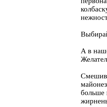
первона
колбаск
нежност
Выбирай
А в наш
Желател
Смешива
майонез
больше 
жирнень