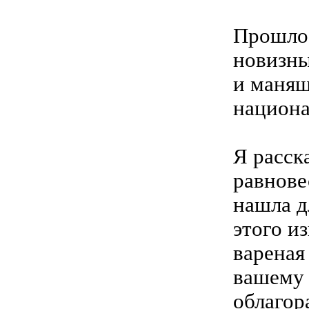
Прошло 
новизны
и манящ
национа
Я расск
равнове
нашла д
этого и
вареная
вашему 
облагор