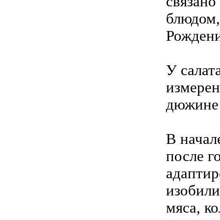
связано
блюдом,
Рождени
У салат
измерен
дюжине 
В начал
после г
адаптир
изобили
мяса, к