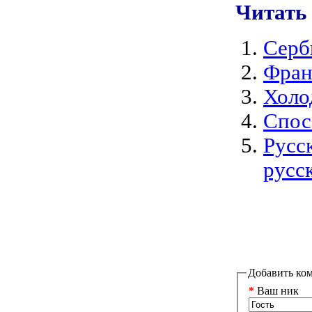
Читать
Серб
Фран
Холо
Спос
Русс
русс
Добавить ко
*
Ваш ник