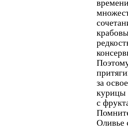
времени
множест
сочетан
крабовы
редкост
консерв
Поэтому
притяги
за осво
курицы 
с фрукт
Помните
Оливье 