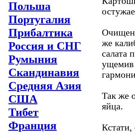
Картошк
Польша
остужае
Португалия
Прибалтика
Очищенн
же кали
Россия и СНГ
салата 
Румыния
ущемив 
Скандинавия
гармони
Средняя Азия
Так же 
США
яйца.
Тибет
Франция
Кстати,