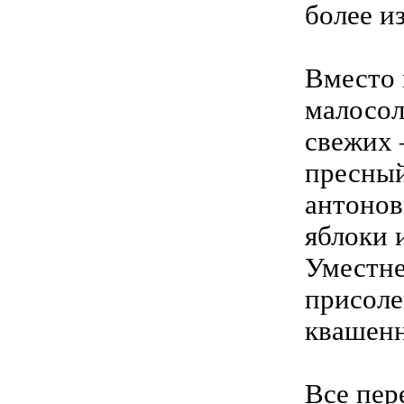
более и
Вместо 
малосол
свежих 
пресный
антоновк
яблоки 
Уместне
присоле
квашенн
Все пер