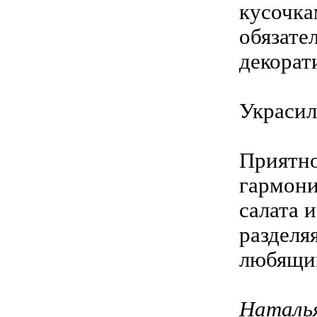
кусочка
обязате
декорат
Украсил
Приятно
гармони
салата 
разделя
любящи
Наталья