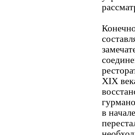
рассмат
Конечно
составл
замечат
соедине
рестора
XIX века
восстан
гурмано
в начале
переста
необход