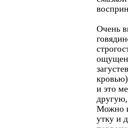
восприн
Очень в
говядин
строгос
ощущени
загусте
кровью)
и это м
другую,
Можно и
утку и 