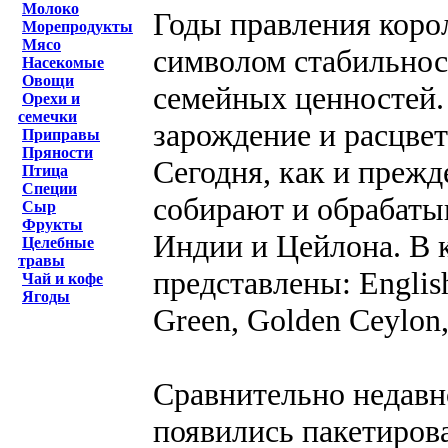
Молоко
Годы правления коро
Морепродукты
Мясо
символом стабильнос
Насекомые
Овощи
семейных ценностей.
Орехи и
семечки
зарождение и расцве
Приправы
Пряности
Сегодня, как и прежд
Птица
Специи
собирают и обрабаты
Сыр
Фрукты
Индии и Цейлона. В 
Целебные
травы
представлены: English
Чай и кофе
Ягоды
Green, Golden Ceylon,
Сравнительно недавно
появились пакетиров