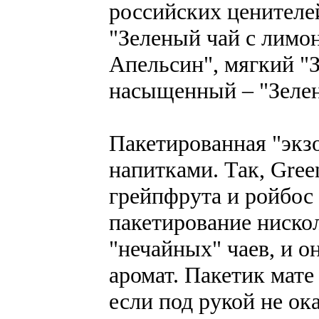
российских ценител
"Зеленый чай с лимо
Апельсин", мягкий "З
насыщенный – "Зелен
Пакетированная "экз
напитками. Так, Green
грейпфрута и ройбос
пакетирование нискол
"нечайных" чаев, и о
аромат. Пакетик мате
если под рукой не ок