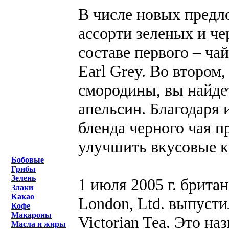
В числе новых предл
ассорти зеленых и ч
составе первого – ча
Earl Grey. Во второ
смородины, вы найдет
апельсин. Благодаря
бленда черного чая 
улучшить вкусовые ка
Бобовые
Грибы
Зелень
1 июля 2005 г. брита
Злаки
Какао
London, Ltd. выпуст
Кофе
Макароны
Victorian Tea. Это н
Масла и жиры