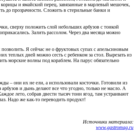
и корицы и ямайский перец, завязанные в марлевый мешочек,
ить до прозрачности. Сложить в стерильные банки и
чки, сверху положить слой небольших арбузов с тонкой
 соприкасались. Залить рассолом. Через два месяца можно
 позволить. Я сейчас не о фруктовых супах с апельсиновым
их теплых дней можно сесть с ребенком за стол. Вырезать из
зить морские волны под кораблем. На парус обязательно
ды – они их не ели, а использовали косточки. Готовили из
 арбузов и дынь делают все что угодно, только не масло. А
аждое лето, собрав двести тысяч тонн ягод, там устраивают
аз. Надо же как-то переводить продукт!
Источники материала:
www.gastromag.ru