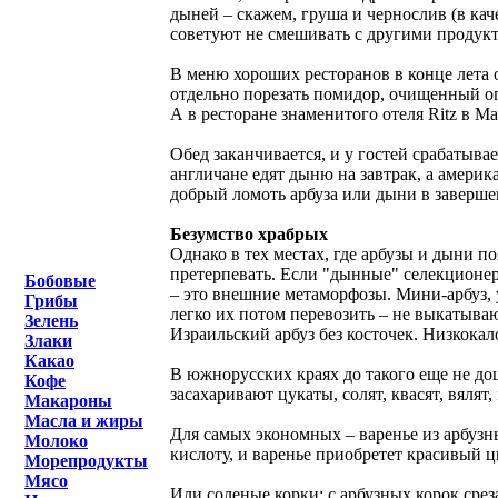
дыней – скажем, груша и чернослив (в кач
советуют не смешивать с другими продукта
В меню хороших ресторанов в конце лета о
отдельно порезать помидор, очищенный огу
А в ресторане знаменитого отеля Ritz в 
Обед заканчивается, и у гостей срабатыва
англичане едят дыню на завтрак, а амери
добрый ломоть арбуза или дыни в заверше
Безумство храбрых
Однако в тех местах, где арбузы и дыни по
претерпевать. Если "дынные" селекционер
Бобовые
– это внешние метаморфозы. Мини-арбуз, 
Грибы
легко их потом перевозить – не выкатываю
Зелень
Израильский арбуз без косточек. Низкока
Злаки
Какао
В южнорусских краях до такого еще не до
Кофе
засахаривают цукаты, солят, квасят, вялят
Макароны
Масла и жиры
Для самых экономных – варенье из арбузн
Молоко
кислоту, и варенье приобретет красивый ц
Морепродукты
Мясо
Или соленые корки: с арбузных корок срез