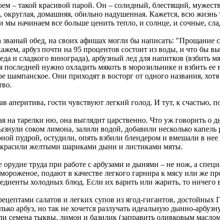
оем – такой красивой парой. Он – солидный, блестящий, мужест
я, округлая, домашняя, обильно надушенная. Кажется, всю жизнь
ни мы начинаем все больше ценить тепло, и солнце, и сочные, сл
на званый обед, на своих афишах могли бы написать: "Прощание 
ажем, арбуз почти на 95 процентов состоит из воды, и что бы вы 
а и сладкого винограда), арбузный лед для напитков (взбить мяк
 последней нужно охладить мякоть в морозильнике и взбить ее 
е шампанское. Они приходят в восторг от одного названия, хотя
тво.
в аперитива, гости чувствуют легкий голод. И тут, к счастью, 
я на тарелки ню, она выглядит царственно. Что уж говорить о 
рызнули соком лимона, залили водой, добавили несколько капель
ной пудрой, остудили, опять взбили блендером и вмешали в нее
украсили желтыми шариками дыни и листиками мяты.
 орудие труда при работе с арбузами и дынями – не нож, а спе
мороженое, подают в качестве легкого гарнира к мясу или же про
редиенты холодных блюд. Если их варить или жарить, то ничего в
 рецептами салатов и легких супов из ягод-гигантов, достойных
олько арбуз, но так не хочется разлучать идеальную дынно-арбуз
 семена тыквы, лимон и базилик (заправить оливковым маслом, 