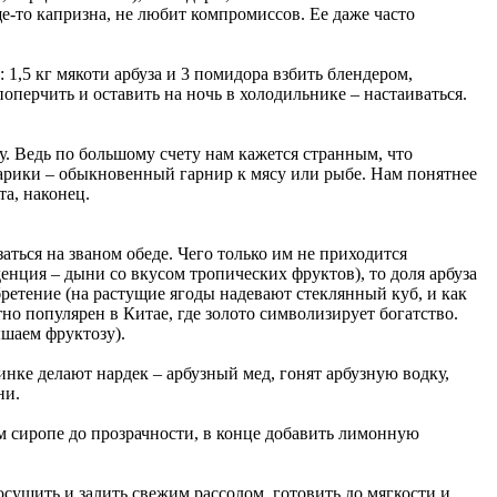
ще-то капризна, не любит компромиссов. Ее даже часто
 1,5 кг мякоти арбуза и 3 помидора взбить блендером,
оперчить и оставить на ночь в холодильнике – настаиваться.
ду. Ведь по большому счету нам кажется странным, что
шарики – обыкновенный гарнир к мясу или рыбе. Нам понятнее
а, наконец.
заться на званом обеде. Чего только им не приходится
нция – дыни со вкусом тропических фруктов), то доля арбуза
ретение (на растущие ягоды надевают стеклянный куб, и как
тно популярен в Китае, где золото символизирует богатство.
ышаем фруктозу).
нке делают нардек – арбузный мед, гонят арбузную водку,
ни.
м сиропе до прозрачности, в конце добавить лимонную
росушить и залить свежим рассолом, готовить до мягкости и