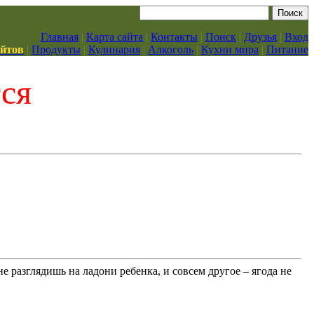
Главная
|
Карта сайта
|
Контакты
|
Поиск
|
Друзья
|
Вход
айтов
|
Продукты
|
Кулинария
|
Алкоголь
|
Кухни мира
|
Питание
тся
не разглядишь на ладони ребенка, и совсем другое – ягода не