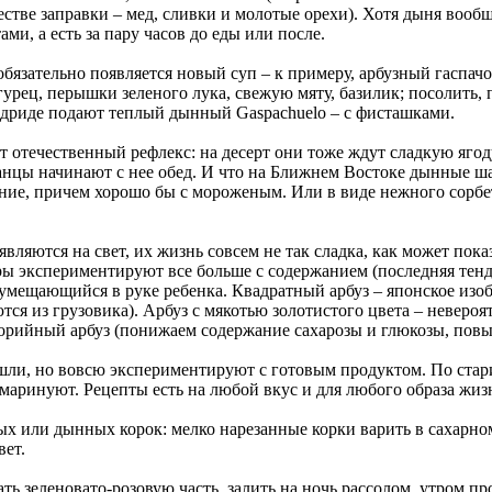
естве заправки – мед, сливки и молотые орехи). Хотя дыня вооб
ми, а есть за пару часов до еды или после.
бязательно появляется новый суп – к примеру, арбузный гаспачо:
рец, перышки зеленого лука, свежую мяту, базилик; посолить, п
Мадриде подают теплый дынный Gaspachuelo – с фисташками.
ет отечественный рефлекс: на десерт они тоже ждут сладкую яго
канцы начинают с нее обед. И что на Ближнем Востоке дынные 
ние, причем хорошо бы с мороженым. Или в виде нежного сорбет
являются на свет, их жизнь совсем не так сладка, как может пока
ы экспериментируют все больше с содержанием (последняя тенде
умещающийся в руке ребенка. Квадратный арбуз – японское изоб
тся из грузовика). Арбуз с мякотью золотистого цвета – невероя
лорийный арбуз (понижаем содержание сахарозы и глюкозы, пов
шли, но вовсю экспериментируют с готовым продуктом. По стари
, маринуют. Рецепты есть на любой вкус и для любого образа жиз
ых или дынных корок: мелко нарезанные корки варить в сахарно
вет.
ать зеленовато-розовую часть, залить на ночь рассолом, утром п