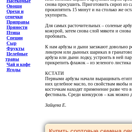
Насекомые
снова просушить. Приготовить сироп из с
Овощи
прокипятить 15 минут и на столько же ост
Орехи и
укупорить.
семечки
Приправы
Для самых расточительных – соленые арбу
Пряности
кожурой, затем снова слой мякоти и снова 
Птица
пробовать.
Специи
Сыр
К нам арбузы и дыни заезжают довольно р
Фрукты
ликером или дынных шариках в гранатовом
Целебные
арбуза или дыни лодку, устроить в ней па
травы
прикрепить флажок – из зеленого листика
Чай и кофе
Ягоды
КСТАТИ
Первыми арбузы начали выращивать египтян
них целебное масло, по свойствам якобы н
косточкам находят применение разве что в
фестиваль. Среди конкурсов – как можно д
Зайцева Е.