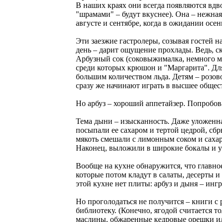
В наших краях они всегда появляются вдв
"шрамами" – будут вкуснее). Она – нежна
августе и сентябре, когда в ожидании осе
Эти заезжие гастролеры, созывая гостей 
день – дарит ощущение прохлады. Ведь, ск
Арбузный сок (соковыжималка, немного мед
среди которых крюшон и "Маргарита". Для
большим количеством льда. Детям – розово
сразу же начинают играть в высшее общес
Но арбуз – хороший аппетайзер. Попробова
Тема дыни – изысканность. Даже уложенна
посыпали ее сахаром и тертой цедрой, сб
мякоть смешали с лимонным соком и сахар
Наконец, выложили в широкие бокалы и 
Вообще на кухне обнаружится, что главное
которые потом кладут в салаты, десерты и 
этой кухне нет плиты: арбуз и дыня – инг
Но проголодаться не получится – книги с
библиотеку. (Конечно, ягодой считается т
маслины, обжаренные кедровые орешки или