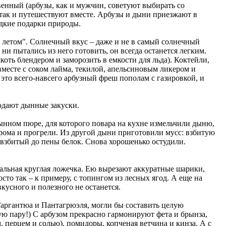
венный (арбузы, как и мужчин, советуют выбирать со
 так и путешествуют вместе. Арбузы и дыни приезжают в
адкие подарки природы.
с летом". Солнечный вкус – даже и не в самый солнечный
ни пытались из него готовить, он всегда останется легким.
оть блендером и заморозить в емкости для льда). Коктейли,
вместе с соком лайма, текилой, апельсиновым ликером и
 это всего-навсего арбузный фреш пополам с газировкой, и
подают дынные закуски.
дынном пюре, для которого повара на кухне измельчили дыню,
 рома и прогрели. Из другой дыни приготовили мусс: взбитую
 взбитый до пены белок. Снова хорошенько остудили.
циальная круглая ложечка. Ею вырезают аккуратные шарики,
сто так – к примеру, с топингом из лесных ягод. А еще на
кусного и полезного не останется.
 Гаргантюа и Пантагрюэля, могли бы составить целую
ную пару!) С арбузом прекрасно гармонируют фета и брынза,
перцем и солью), помидоры, копченая ветчина и кинза. А с