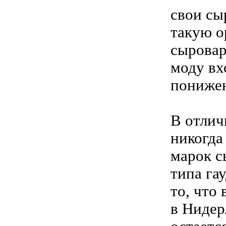
свои сы
такую о
сыровар
моду вх
понижен
В отлич
никогда
марок с
типа га
то, что
в Нидер