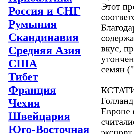
Этот пр
Россия и СНГ
соответ
Румыния
Благода
Скандинавия
содержа
вкус, п
Средняя Азия
утончен
США
семян (
Тибет
Франция
КСТАТ
Голланд
Чехия
Европе 
Швейцария
считали
Юго-Восточная
экспорт