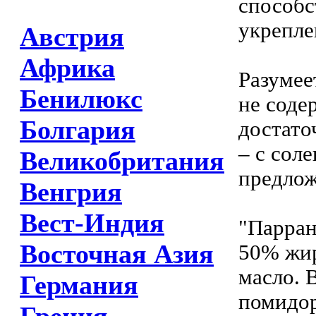
способ
укрепле
Австрия
Африка
Разумее
Бенилюкс
не соде
Болгария
достато
– с сол
Великобритания
предлож
Венгрия
Вест-Индия
"Парран
Восточная Азия
50% жир
масло. 
Германия
помидор