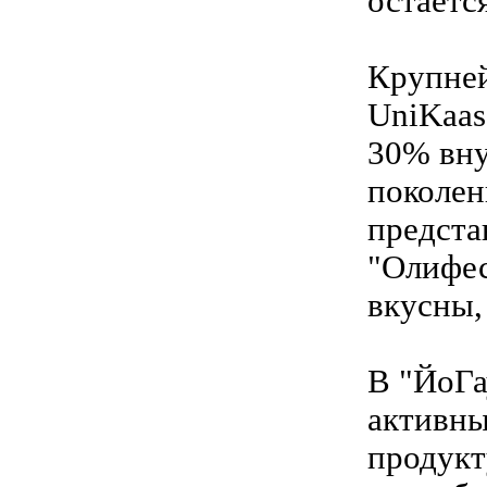
остаетс
Крупней
UniKaas
30% вну
поколен
предста
"Олифес
вкусны,
В "ЙоГа
активны
продукт