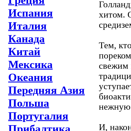
Греция
Голланд
Испания
хитом. 
Италия
средизе
Канада
Тем, кт
Китай
пореком
Мексика
свежим 
традици
Океания
уступае
Передняя Азия
биоакти
Польша
нежную
Португалия
И, нако
Прибалтика