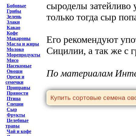
сыроделы затейливо 
Бобовые
Грибы
только тогда сыр поп
Зелень
Злаки
Какао
Кофе
Его рекомендуют упо
Макароны
Масла и жиры
Сицилии, а так же с
Молоко
Морепродукты
Мясо
Насекомые
По материалам Инт
Овощи
Орехи и
семечки
Приправы
Пряности
Птица
Специи
Сыр
Фрукты
Целебные
травы
Чай и кофе